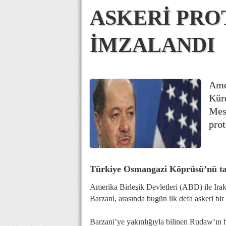
ASKERİ PR
İMZALANDI
Amer
Kür
Mesu
prot
Türkiye Osmangazi Köprüsü’nü tart
Amerika Birleşik Devletleri (ABD) ile Ir
Barzani, arasında bugün ilk defa askeri bir
Barzani’ye yakınlığıyla bilinen Rudaw’ın