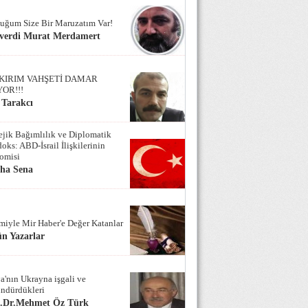
uğum Size Bir Maruzatım Var!
verdi Murat Merdamert
KIRIM VAHŞETİ DAMAR
YOR!!!
 Tarakcı
tejik Bağımlılık ve Diplomatik
oks: ABD-İsrail İlişkilerinin
omisi
iha Sena
miyle Mir Haber'e Değer Katanlar
n Yazarlar
a'nın Ukrayna işgali ve
ndürdükleri
f.Dr.Mehmet Öz Türk