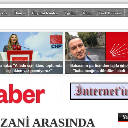
erör
Dünya
Hayatın İçinden
Eğitim
İslam
Türk Dünyası
rizm
Spor
Misafir Kalem
Foto Galeriler
zlıaka: ''Ailede eşitlikten, toplumda
Babasının partisinden istifa edip
eşitlikten vazgeçmiyoruz''
''baba ocağına döndüm'' dedi
Ya
RZANİ ARASINDA