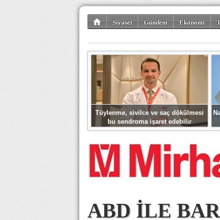
Siyaset
Gündem
Ekonomi
T
Kültür-Sanat
Bilim-Teknoloji
Gezi-Tu
Tüylenme, sivilce ve saç dökülmesi
Na
bu sendroma işaret edebilir
ABD İLE BA