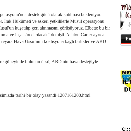
erasyonu'nda destek gücü olarak katılması bekleniyor.
r, Irak Hükümeti ve askeri yetkililerle Musul operasyonu
usul'un kuşatılıp geri alınmasını görüşüyoruz. Elbette bu bir
anma ve inşa süreci olacak" demişti. Ashton Carter ayrıca
En
p Geyara Hava Üssü’nün koalisyona bağlı birlikler ve ABD
tre güneyinde bulunan üssü, ABD'nin hava desteğiyle
imizda-tarihi-bir-olay-yasandi-1207161200.html