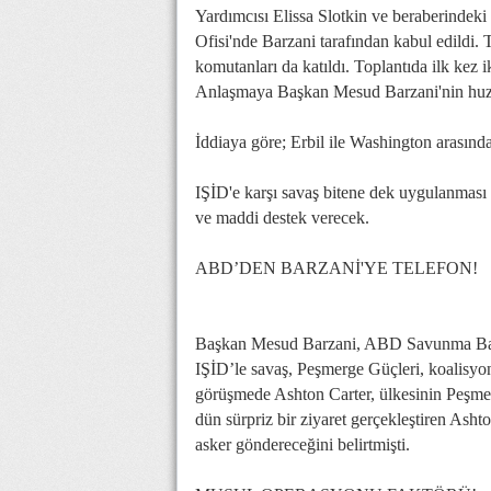
Yardımcısı Elissa Slotkin ve beraberindeki
Ofisi'nde Barzani tarafından kabul edildi
komutanları da katıldı. Toplantıda ilk kez ik
Anlaşmaya Başkan Mesud Barzani'nin huzur
İddiaya göre; Erbil ile Washington arasınd
IŞİD'e karşı savaş bitene dek uygulanması
ve maddi destek verecek.
ABD’DEN BARZANİ'YE TELEFON!
Başkan Mesud Barzani, ABD Savunma Bakan
IŞİD’le savaş, Peşmerge Güçleri, koalisyo
görüşmede Ashton Carter, ülkesinin Peşmer
dün sürpriz bir ziyaret gerçekleştiren Ash
asker göndereceğini belirtmişti.