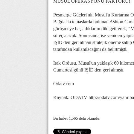
MUSUL OPERASYONU FAKTÖRÜ!
Peşmerge Güçleri'nin Musul'u Kurtarma Op
Bağdat'ta temaslarda bulunan Ashton Carte
görüşmeye başladıklarını dile getirerek, "M
süreç alacak. Sonrasında ise yeniden yapıl
IŞİD'den geri alınan stratejik öneme sahi
tarafından kullanılacağını da belirtmişti.
Irak Ordusu, Musul'un yaklaşık 60 kilome
Cumartesi günü IŞİD'den geri almıştı.
Odatv.com
Kaynak: ODATV http://odatv.com/yani-bas
Bu haber 1,565 defa okundu.