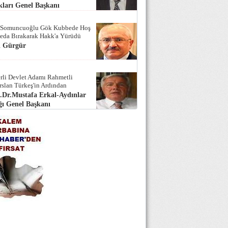
ları Genel Başkanı
 Somuncuoğlu Gök Kubbede Hoş
Seda Bırakarak Hakk'a Yürüdü
i Gürgür
rli Devlet Adamı Rahmetli
rslan Türkeş'in Ardından
.Dr.Mustafa Erkal-Aydınlar
ı Genel Başkanı