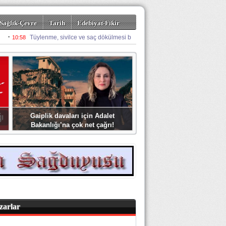
Sağlık-Çevre
Tarih
Edebiyat-Fikir
Gaiplik davaları için Adalet
Bakanlığı’na çok net çağrı!
zarlar