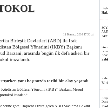
OTOKOL
Başb
Hak
SOY
ARI
12 Temmuz 2016 17:30 tsi
Arif
ika Birleşik Devletleri (ABD) ile Irak
distan Bölgesel Yönetimi (IKBY) Başkanı
Stra
Parad
d Barzani, arasında bugün ilk defa askeri bir
Anat
okol imzalandı.
Sab
Kale
ışırken yanı başımızda tarihi bir olay yaşandı
Bütü
ak Kürdistan Bölgesel Yönetimi (IKBY) Başkanı Mesud
 protokol imzalandı.
Rusy
Düşü
 haberine göre; Başkent Erbil'e gelen ABD Savunma Bakanı
Pro