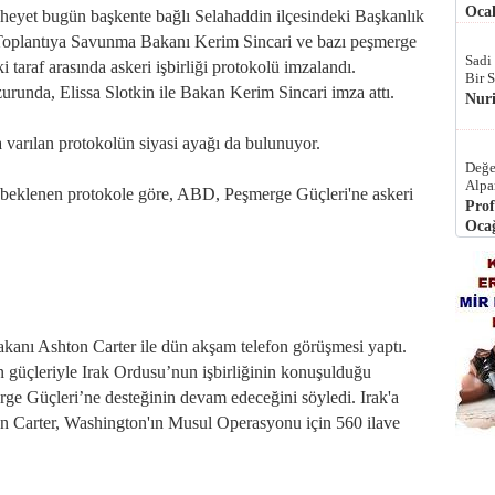
Ocak
 heyet bugün başkente bağlı Selahaddin ilçesindeki Başkanlık
. Toplantıya Savunma Bakanı Kerim Sincari ve bazı peşmerge
Sadi
i taraf arasında askeri işbirliği protokolü imzalandı.
Bir 
unda, Elissa Slotkin ile Bakan Kerim Sincari imza attı.
Nur
a varılan protokolün siyasi ayağı da bulunuyor.
Değe
Alpa
 beklenen protokole göre, ABD, Peşmerge Güçleri'ne askeri
Prof
Ocağ
ı Ashton Carter ile dün akşam telefon görüşmesi yaptı.
n güçleriyle Irak Ordusu’nun işbirliğinin konuşulduğu
ge Güçleri’ne desteğinin devam edeceğini söyledi. Irak'a
ton Carter, Washington'ın Musul Operasyonu için 560 ilave