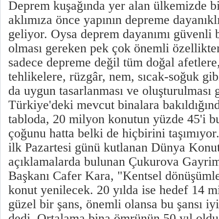
Deprem kuşağında yer alan ülkemizde bi
aklımıza önce yapının depreme dayanıkl
geliyor. Oysa deprem dayanımı güvenli b
olması gereken pek çok önemli özellikten
sadece depreme değil tüm doğal afetlere,
tehlikelere, rüzgâr, nem, sıcak-soğuk gib
da uygun tasarlanması ve oluşturulması 
Türkiye'deki mevcut binalara bakıldığın
tabloda, 20 milyon konutun yüzde 45'i bu
çoğunu hatta belki de hiçbirini taşımıyor
ilk Pazartesi günü kutlanan Dünya Konu
açıklamalarda bulunan Çukurova Gayrim
Başkanı Cafer Kara, "Kentsel dönüşümle 
konut yenilecek. 20 yılda ise hedef 14 mi
güzel bir şans, önemli olansa bu şansı i
dedi. Ortalama bina ömrünün 50 yıl old