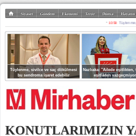
Siyaset
Gündem
Ekonomi
Terör
Dünya
Hayatın 
Kültür-Sanat
Bilim-Teknoloji
Gezi-Turizm
Spor
Misafir K
Tüylenme, sivilce ve saç dökülmesi
Nazlıaka: ''Ailede eşitlikten
bu sendroma işaret edebilir
eşitlikten vazgeçmiyor
KONUTLARIMIZIN Y