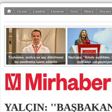
Siyaset
Gündem
Ekonomi
Terör
Dünya
Hayatın 
Kültür-Sanat
Bilim-Teknoloji
Gezi-Turizm
Spor
Misafir K
Tüylenme, sivilce ve saç dökülmesi
Nazlıaka: ''Ailede eşitlikten
bu sendroma işaret edebilir
eşitlikten vazgeçmiyor
YALÇIN: ''BAŞBAKA