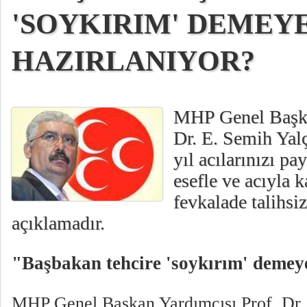
'SOYKIRIM' DEMEYE
HAZIRLANIYOR?
MHP Genel Başka
Dr. E. Semih Yal
yıl acılarınızı pa
esefle ve acıyla 
fevkalade talihsiz
açıklamadır.
"Başbakan tehcire 'soykırım' demey
MHP Genel Başkan Yardımcısı Prof. Dr. 