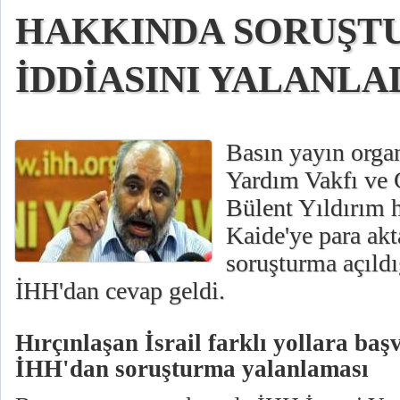
HAKKINDA SORUŞT
İDDİASINI YALANLA
Basın yayın orga
Yardım Vakfı ve 
Bülent Yıldırım 
Kaide'ye para akta
soruşturma açıldı
İHH'dan cevap geldi.
Hırçınlaşan İsrail farklı yollara ba
İHH'dan soruşturma yalanlaması