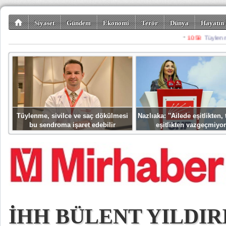
Siyaset
Gündem
Ekonomi
Terör
Dünya
Hayatın 
Kültür-Sanat
Bilim-Teknoloji
Gezi-Turizm
Spor
Misafir K
Tüylenme, sivilce ve saç dökülmesi
Nazlıaka: ''Ailede eşitlikten
bu sendroma işaret edebilir
eşitlikten vazgeçmiyor
İHH BÜLENT YILDIR