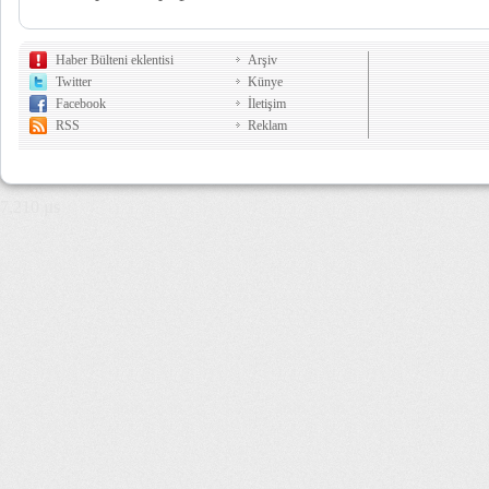
Haber Bülteni eklentisi
Arşiv
Twitter
Künye
Facebook
İletişim
RSS
Reklam
7,210 µs