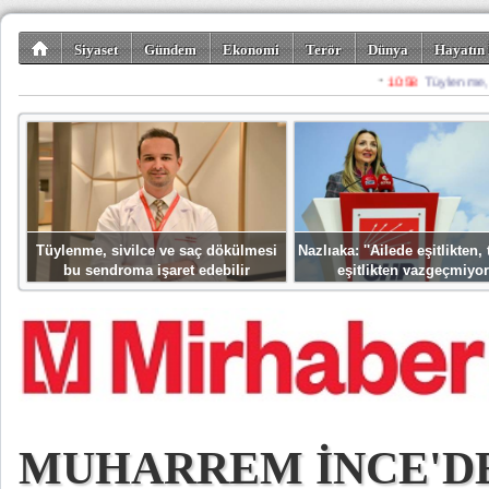
Siyaset
Gündem
Ekonomi
Terör
Dünya
Hayatın 
Kültür-Sanat
Bilim-Teknoloji
Gezi-Turizm
Spor
Misafir K
Tüylenme, sivilce ve saç dökülmesi
Nazlıaka: ''Ailede eşitlikten
bu sendroma işaret edebilir
eşitlikten vazgeçmiyor
MUHARREM İNCE'D