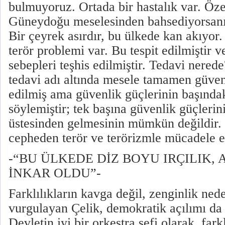
bulmuyoruz. Ortada bir hastalık var. Öz
Güneydoğu meselesinden bahsediyorsanız 
Bir çeyrek asırdır, bu ülkede kan akıyor
terör problemi var. Bu tespit edilmiştir 
sebepleri teşhis edilmiştir. Tedavi nere
tedavi adı altında mesele tamamen güven
edilmiş ama güvenlik güçlerinin başındak
söylemiştir; tek başına güvenlik güçlerin
üstesinden gelmesinin mümkün değildir.
cepheden terör ve terörizmle mücadele e
-“BU ÜLKEDE DİZ BOYU IRÇILIK,
İNKAR OLDU”-
Farklılıkların kavga değil, zenginlik ne
vurgulayan Çelik, demokratik açılımı da 
Devletin iyi bir orkestra şefi olarak, fark