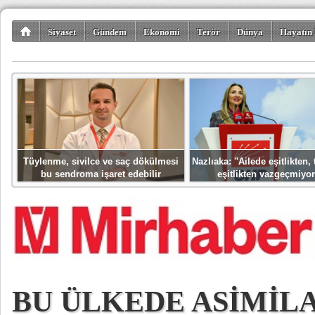
Siyaset
Gündem
Ekonomi
Terör
Dünya
Hayatın 
Kültür-Sanat
Bilim-Teknoloji
Gezi-Turizm
Spor
Misafir K
Tüylenme, sivilce ve saç dökülmesi
Nazlıaka: ''Ailede eşitlikten
bu sendroma işaret edebilir
eşitlikten vazgeçmiyor
BU ÜLKEDE ASİMİL