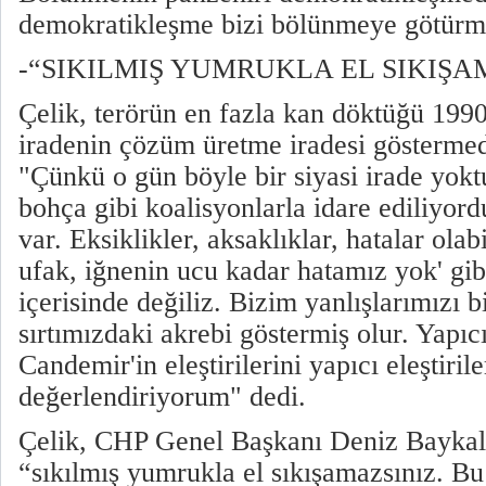
demokratikleşme bizi bölünmeye götürm
-“SIKILMIŞ YUMRUKLA EL SIKIŞA
Çelik, terörün en fazla kan döktüğü 1990'
iradenin çözüm üretme iradesi göstermedi
"Çünkü o gün böyle bir siyasi irade yokt
bohça gibi koalisyonlarla idare ediliyor
var. Eksiklikler, aksaklıklar, hatalar olab
ufak, iğnenin ucu kadar hatamız yok' gibi
içerisinde değiliz. Bizim yanlışlarımızı b
sırtımızdaki akrebi göstermiş olur. Yapıcı
Candemir'in eleştirilerini yapıcı eleştiril
değerlendiriyorum" dedi.
Çelik, CHP Genel Başkanı Deniz Baykal’ı
“sıkılmış yumrukla el sıkışamazsınız. Bu