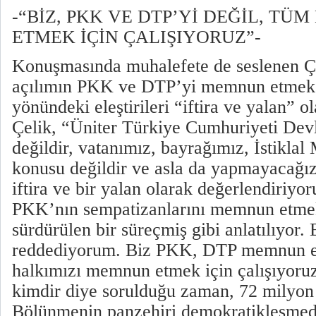
-“BİZ, PKK VE DTP’Yİ DEĞİL, T
ETMEK İÇİN ÇALIŞIYORUZ”-
Konuşmasında muhalefete de seslenen Ç
açılımın PKK ve DTP’yi memnun etmek i
yönündeki eleştirileri “iftira ve yalan” o
Çelik, “Üniter Türkiye Cumhuriyeti Devl
değildir, vatanımız, bayrağımız, İstiklal
konusu değildir ve asla da yapmayacağız
iftira ve bir yalan olarak değerlendiriy
PKK’nın sempatizanlarını memnun etmek
sürdürülen bir süreçmiş gibi anlatılıyor. 
reddediyorum. Biz PKK, DTP memnun et
halkımızı memnun etmek için çalışıyoru
kimdir diye sorulduğu zaman, 72 milyon 
Bölünmenin panzehiri demokratikleşmedi