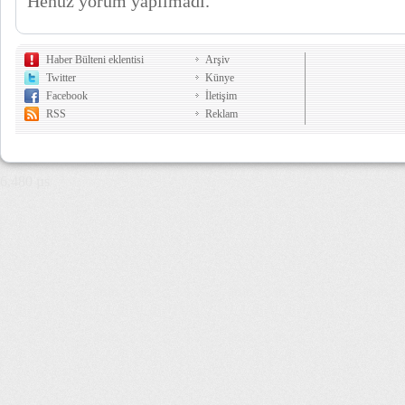
Henüz yorum yapılmadı.
Haber Bülteni eklentisi
Arşiv
Twitter
Künye
Facebook
İletişim
RSS
Reklam
6,480 µs