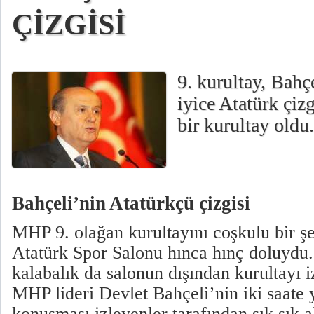
ÇİZGİSİ
9. kurultay, Bah
iyice Atatürk çiz
bir kurultay oldu.
Bahçeli’nin Atatürkçü çizgisi
MHP 9. olağan kurultayını coşkulu bir şe
Atatürk Spor Salonu hınca hınç doluydu.
kalabalık da salonun dışından kurultayı i
MHP lideri Devlet Bahçeli’nin iki saate 
konuşması izleyenler tarafından sık sık al