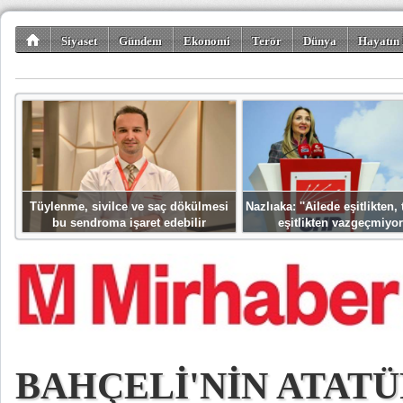
Siyaset
Gündem
Ekonomi
Terör
Dünya
Hayatın 
Kültür-Sanat
Bilim-Teknoloji
Gezi-Turizm
Spor
Misafir K
Tüylenme, sivilce ve saç dökülmesi
Nazlıaka: ''Ailede eşitlikten
bu sendroma işaret edebilir
eşitlikten vazgeçmiyor
BAHÇELİ'NİN ATAT