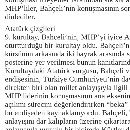
MHP’liler, Bahçeli’nin konuşmasının s
dinlediler.
Atatürk çizgileri
9. kurultay, Bahçeli’nin, MHP’yi iyice At
oturtturduğu bir kurultay oldu. Bahçeli’
kürsünün arkasında iki bayrak arasında 
posterine yer verilmesi bunun kanıtlarınd
Kurultaydaki Atatürk vurgusu, Bahçeli 
endişesinin, Türkiye Cumhuriyeti’nin day
direkten biri olan millet anlayışıyla ilgil
MHP liderinin konuşmasının ana eksenin
açılımı sürecini değerlendirirken “beka
bu endişeden kaynaklanıyordu. Bahçeli, T
anlayışını dar kalıpların üzerine çıkartar
anlayışıyla uyumlu bir biçimde Kürtler d