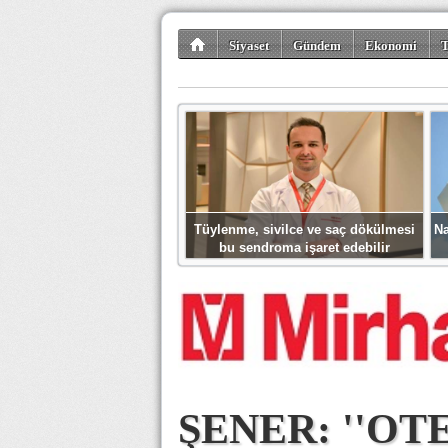
Siyaset
Gündem
Ekonomi
T
Kültür-Sanat
Bilim-Teknoloji
Gezi-Tu
Tüylenme, sivilce ve saç dökülmesi
Na
bu sendroma işaret edebilir
ŞENER: ''OT