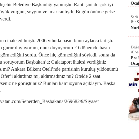
Ocak
şehir Belediye Başkanlığı yapmıştır. Rant işini de çok iyi
n büyük vurgun, soygun ve imar rantıydı. Bugün önüme gelse
Sadi
verdi.
Bir 
Nur
na ihale edilmişti. 2006 yılında basın bunu aylarca tartıştı.
Değe
şten gurur duyuyorum, onur duyuyorum. O dönemde basın
Alpa
görmediğini sordu. Önce hiç görmediğini söyledi, sonra da
Prof
u soruyorum Başbakan’a; Galataport ihalesi verdiğiniz
Ocağ
z mi? Ankara Bilkent Oteli’nde partisinin kuruluş yıldönümü
 Ofer’i aldırdınız mı, aldırmadınız mı? Otelde 2 saat
seniz ne görüştünüz? Bunları kamuoyuna açıklayın. Başka
.”
etevatan.com/Senerden_Basbakana/269682/9/Siyaset