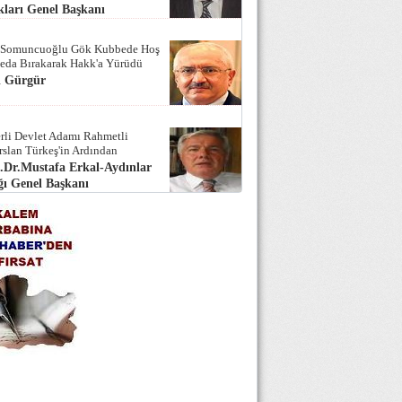
ları Genel Başkanı
 Somuncuoğlu Gök Kubbede Hoş
Seda Bırakarak Hakk'a Yürüdü
i Gürgür
rli Devlet Adamı Rahmetli
rslan Türkeş'in Ardından
.Dr.Mustafa Erkal-Aydınlar
ı Genel Başkanı