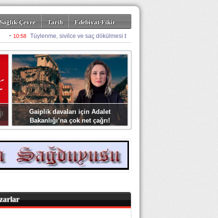
Sağlık-Çevre
Tarih
Edebiyat-Fikir
Gaiplik davaları için Adalet
Bakanlığı’na çok net çağrı!
zarlar