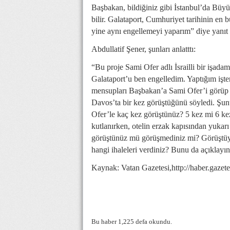
Başbakan, bildiğiniz gibi İstanbul’da Büyük
bilir. Galataport, Cumhuriyet tarihinin e
yine aynı engellemeyi yaparım” diye yanıt 
Abdullatif Şener, şunları anlatttı:
“Bu proje Sami Ofer adlı İsrailli bir işadamı
Galataport’u ben engelledim. Yaptığım i
mensupları Başbakan’a Sami Ofer’i görüp 
Davos’ta bir kez görüştüğünü söyledi. Şun
Ofer’le kaç kez görüştünüz? 5 kez mi 6 ke
kutlanırken, otelin erzak kapısından yukarı
görüştünüz mü görüşmediniz mi? Görüştüy
hangi ihaleleri verdiniz? Bunu da açıklayın
Kaynak: Vatan Gazetesi,http://haber.gaz
Bu haber 1,225 defa okundu.