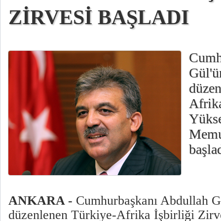
ZİRVESİ BAŞLADI
Cumhu
Gül'ü
düzen
Afrika
Yükse
Memur
başlad
ANKARA -
Cumhurbaşkanı Abdullah Gül
düzenlenen Türkiye-Afrika İşbirliği Zir