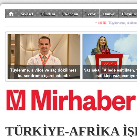
Siyaset
Gündem
Ekonomi
Terör
Dünya
Hayatın 
Kültür-Sanat
Bilim-Teknoloji
Gezi-Turizm
Spor
Misafir K
Tüylenme, sivilce ve saç dökülmesi
Nazlıaka: ''Ailede eşitlikten
bu sendroma işaret edebilir
eşitlikten vazgeçmiyor
TÜRKİYE-AFRİKA İŞ