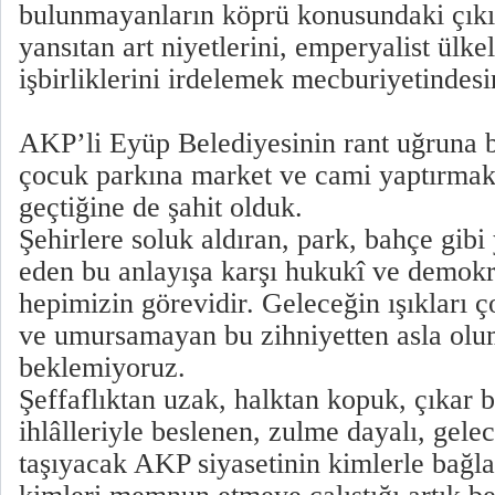
bulunmayanların köprü konusundaki çıkı
yansıtan art niyetlerini, emperyalist ülkel
işbirliklerini irdelemek mecburiyetindesi
AKP’li Eyüp Belediyesinin rant uğruna 
çocuk parkına market ve cami yaptırmak
geçtiğine de şahit olduk.
Şehirlere soluk aldıran, park, bahçe gibi 
eden bu anlayışa karşı hukukî ve demok
hepimizin görevidir. Geleceğin ışıkları ç
ve umursamayan bu zihniyetten asla olu
beklemiyoruz.
Şeffaflıktan uzak, halktan kopuk, çıkar b
ihlâlleriyle beslenen, zulme dayalı, gel
taşıyacak AKP siyasetinin kimlerle bağla