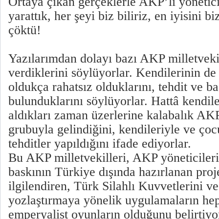
Ortaya çıkan gerçeklerle AKP’li yönetici
yarattık, her şeyi biz biliriz, en iyisini b
çöktü!
Yazılarımdan dolayı bazı AKP milletveki
verdiklerini söylüyorlar. Kendilerinin de
oldukça rahatsız olduklarını, tehdit ve ba
bulunduklarını söylüyorlar. Hattâ kendi
aldıkları zaman üzerlerine kalabalık AKP
grubuyla gelindiğini, kendileriyle ve çocu
tehditler yapıldığını ifade ediyorlar.
Bu AKP milletvekilleri, AKP yöneticileri
baskının Türkiye dışında hazırlanan proje
ilgilendiren, Türk Silahlı Kuvvetlerini ve
yozlaştırmaya yönelik uygulamaların hep
emperyalist oyunların olduğunu belirtiyor