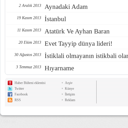
Aynadaki Adam
2 Aralık 2013
İstanbul
19 Kasım 2013
Atatürk Ve Ayhan Baran
11 Kasım 2013
Evet Tayyip dünya lideri!
20 Ekim 2013
İstiklali olmayanın istikbali ol
30 Ağustos 2013
Hıyarname
3 Temmuz 2013
Haber Bülteni eklentisi
Arşiv
Twitter
Künye
Facebook
İletişim
RSS
Reklam
7,683 µs