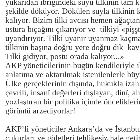
yukarıdan ibriğindeki suyu tilkinin tam
şekilde döküyor. Dökülen suyla tilkinin
kalıyor. Bizim tilki avcısı hemen ağaçtan
ustura bıçağını çıkarıyor ve tilkiyi «pişşt
uyandırıyor. Tilki uyanır uyanmaz kaçma
tilkinin başına doğru yere doğru dik kav
Tilki gidiyor, postu orada kalıyor...»
AKP yöneticilerinin bugün kendileriyle ilg
anlatıma ve aktarılmak istenilenlerle büy
Ülke gerçeklerinin dışında, hukukla izah
çevrili, insanî değerleri dışlayan, dinî, ah
yozlaştıran bir politika içinde öncelikler
görüntü arzediyorlar!
AKP’li yöneticiler Ankara’da ve İstanbu
çukurları ve göletleri tehlikesiz hale get