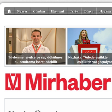
Siyaset
Gündem
Ekonomi
Terör
Dünya
Hayatın 
Kültür-Sanat
Bilim-Teknoloji
Gezi-Turizm
Spor
Misafir K
Tüylenme, sivilce ve saç dökülmesi
Nazlıaka: ''Ailede eşitlikten
bu sendroma işaret edebilir
eşitlikten vazgeçmiyor