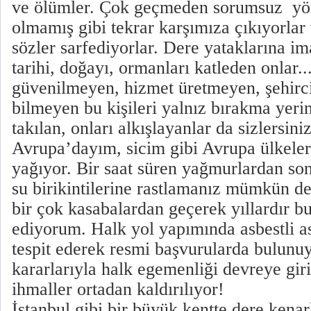
ve ölümler. Çok geçmeden sorumsuz yöne
olmamış gibi tekrar karşımıza çıkıyorla
sözler sarfediyorlar. Dere yataklarına im
tarihi, doğayı, ormanları katleden onlar...
güvenilmeyen, hizmet üretmeyen, şehircil
bilmeyen bu kişileri yalnız bırakma yerin
takılan, onları alkışlayanlar da sizlersini
Avrupa’dayım, sicim gibi Avrupa ülkele
yağıyor. Bir saat süren yağmurlardan son
su birikintilerine rastlamanız mümkün de
bir çok kasabalardan geçerek yıllardır b
ediyorum. Halk yol yapımında asbestli as
tespit ederek resmi başvurularda bulun
kararlarıyla halk egemenliği devreye giri
ihmaller ortadan kaldırılıyor!
İstanbul gibi bir büyük kentte dere kena