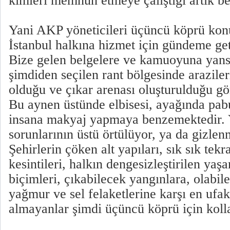
kimleri memnun etmeye çalıştığı artık bel
Yani AKP yöneticileri üçüncü köprü kon
İstanbul halkına hizmet için gündeme ge
Bize gelen belgelere ve kamuoyuna yansı
şimdiden seçilen rant bölgesinde arazile
olduğu ve çıkar arenası oluşturulduğu gö
Bu aynen üstünde elbisesi, ayağında pab
insana makyaj yapmaya benzemektedir. Y
sorunlarının üstü örtülüyor, ya da gizlenm
Şehirlerin çöken alt yapıları, sık sık tekr
kesintileri, halkın dengesizleştirilen yaş
biçimleri, çıkabilecek yangınlara, olabi
yağmur ve sel felaketlerine karşı en ufak
almayanlar şimdi üçüncü köprü için kollar