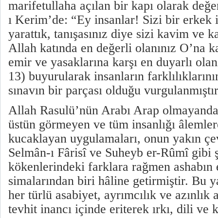
marifetullaha açılan bir kapı olarak değe
ı Kerim’de: “Ey insanlar! Sizi bir erkek i
yarattık, tanışasınız diye sizi kavim ve k
Allah katında en değerli olanınız O’na ka
emir ve yasaklarına karşı en duyarlı olan
13) buyurularak insanların farklılıklarını
sınavın bir parçası olduğu vurgulanmıştır
Allah Rasulü’nün Arabı Arap olmayandan
üstün görmeyen ve tüm insanlığı âlemle
kucaklayan uygulamaları, onun yakın çe
Selmân-ı Fârisî ve Suheyb er-Rûmî gibi şa
kökenlerindeki farklara rağmen ashabın 
simalarından biri hâline getirmiştir. Bu y
her türlü asabiyet, ayrımcılık ve azınlık a
tevhit inancı içinde eriterek ırkı, dili ve