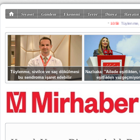
Siyaset
Gündem
Ekonomi
Terör
Dünya
Hayatın 
Kültür-Sanat
Bilim-Teknoloji
Gezi-Turizm
Spor
Misafir K
Tüylenme, sivilce ve saç dökülmesi
Nazlıaka: ''Ailede eşitlikten
bu sendroma işaret edebilir
eşitlikten vazgeçmiyor