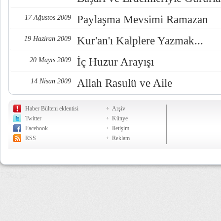
Paylaşma Mevsimi Ramazan
17 Ağustos 2009
Kur'an'ı Kalplere Yazmak...
19 Haziran 2009
İç Huzur Arayışı
20 Mayıs 2009
Allah Rasulü ve Aile
14 Nisan 2009
Haber Bülteni eklentisi
Arşiv
Twitter
Künye
Facebook
İletişim
RSS
Reklam
7,561 µs