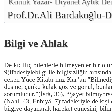
Konuk Yazar- Diyanet Aylık De
Prof.Dr.Ali Bardakoğlu-Di
Başkanı
Bilgi ve Ahlak
De ki: Hiç bilenlerle bilmeyenler bir o
9)ifadesiylebilgi ile bilgisizliğin arasınd
çeken Yüce Kitabı-mız Kur’an "Bilmediğ
düşme; çünkü kulak göz ve gönül, bunla
sorumludur."(İsrâ, 36), “Şayet bilmiyors
(Nahl, 43; Enbiyâ, 7)ifadeleriyle de kişi
bilgiye dayanarak hareket etmesini, bil