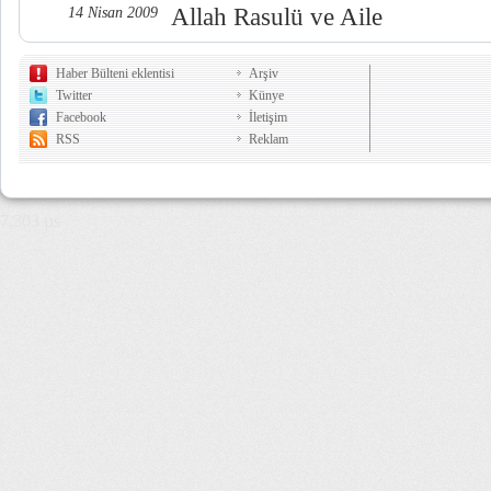
Allah Rasulü ve Aile
14 Nisan 2009
Haber Bülteni eklentisi
Arşiv
Twitter
Künye
Facebook
İletişim
RSS
Reklam
7,303 µs