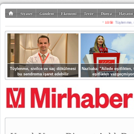
Siyaset
Gündem
Ekonomi
Terör
Dünya
Hayatın 
Kültür-Sanat
Bilim-Teknoloji
Gezi-Turizm
Spor
Misafir K
Tüylenme, sivilce ve saç dökülmesi
Nazlıaka: ''Ailede eşitlikten
bu sendroma işaret edebilir
eşitlikten vazgeçmiyor