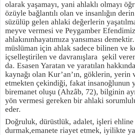
olarak yaşamayı, yani ahlaklı olmayı öğr
özüyle bağlantılı olan ve insanlığın deri
süzülüp gelen ahlaki değerlerin yaşatılm
meyve vermesi ve Peygamber Efendimiz
ahlakınınhayatımıza yansıması demektir.
müslüman için ahlak sadece bilinen ve k
içselleştirilen ve davranışlara şekil ver
da. Esasen Yaratan ve yaratılan hakkındak
kaynağı olan Kur’an’ın, göklerin, yerin 
etmekten çekindiği, fakat insanoğlunun y
biremanet oluşu (Ahzâb, 72), bilginin a
yön vermesi gereken bir ahlaki sorumlul
eder.
Doğruluk, dürüstlük, adalet, işleri ehli
durmak,emanete riayet etmek, iyilikte y