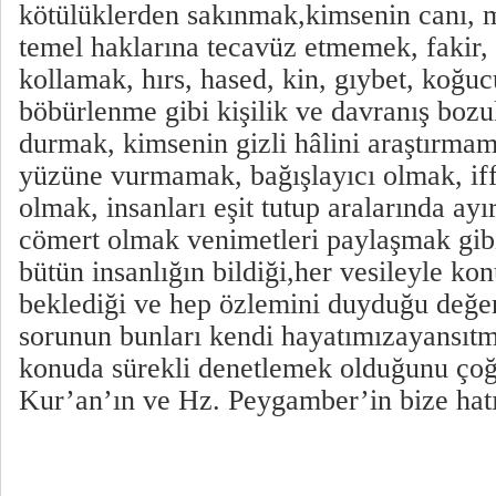
kötülüklerden sakınmak,kimsenin canı, m
temel haklarına tecavüz etmemek, fakir,
kollamak, hırs, hased, kin, gıybet, koğucu
böbürlenme gibi kişilik ve davranış boz
durmak, kimsenin gizli hâlini araştırmam
yüzüne vurmamak, bağışlayıcı olmak, iff
olmak, insanları eşit tutup aralarında a
cömert olmak venimetleri paylaşmak gib
bütün insanlığın bildiği,her vesileyle ko
beklediği ve hep özlemini duyduğu değerl
sorunun bunları kendi hayatımızayansıt
konuda sürekli denetlemek olduğunu çoğ
Kur’an’ın ve Hz. Peygamber’in bize hatır