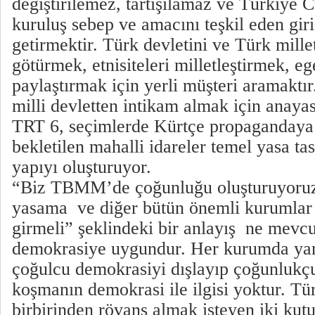
değiştirilemez, tartışılamaz ve Türkiye 
kuruluş sebep ve amacını teşkil eden gir
getirmektir. Türk devletini ve Türk millet
götürmek, etnisiteleri milletleştirmek, e
paylaştırmak için yerli müşteri aramaktı
milli devletten intikam almak için anaya
TRT 6, seçimlerde Kürtçe propaganday
bekletilen mahalli idareler temel yasa tasa
yapıyı oluşturuyor.
“Biz TBMM’de çoğunluğu oluşturuyoruz;
yasama ve diğer bütün önemli kurumlar
girmeli” şeklindeki bir anlayış ne mevc
demokrasiye uygundur. Her kurumda ya
çoğulcu demokrasiyi dışlayıp çoğunlukçu
koşmanın demokrasi ile ilgisi yoktur. Tü
birbirinden rövanş almak isteyen iki kut