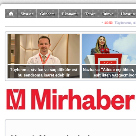
Siyaset
Gündem
Ekonomi
Terör
Dünya
Hayatın 
Kültür-Sanat
Bilim-Teknoloji
Gezi-Turizm
Spor
Misafir K
Tüylenme, sivilce ve saç dökülmesi
Nazlıaka: ''Ailede eşitlikten
bu sendroma işaret edebilir
eşitlikten vazgeçmiyor