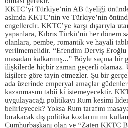
olması gerekir.
KKTC’yi Türkiye’nin AB üyeliği önünde
aslında KKTC’nin ve Türkiye’nin önünd
engellerdir. KKTC’ye karşı dışarıyla uta
yapanlara, Kıbrıs Türkü’nü her dönem s
olanlara, pembe, romantik ve hayali tabl
verilmemelidir. “Efendim Derviş Eroğlu 
masadan kalkarmış...” Böyle saçma bir g
ilişkilerde hiçbir zaman geçerli olamaz. 
kişilere göre tayin etmezler. Şu bir gerç
ada üzerinde emperyal amaçlar güdenler
kazanmasını tabii ki istemeyecektir. K
uygulayacağı politikayı Rum kesimi lider
belirleyecek? Yoksa Rum tarafını masa
bırakacak dış politika kozlarını mı kull
Cumhurbaşkanı olan ve “Zaten KKTC Bi