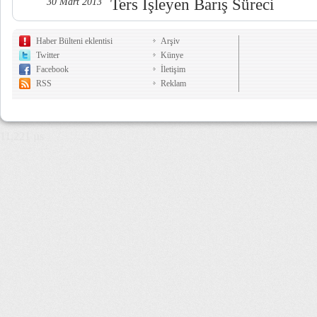
Ters İşleyen Barış Süreci
30 Mart 2013
Haber Bülteni eklentisi
Arşiv
Twitter
Künye
Facebook
İletişim
RSS
Reklam
11,221 µs