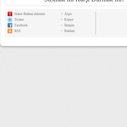
Haber Bülteni eklentisi
Arşiv
Twitter
Künye
Facebook
İletişim
RSS
Reklam
8,379 µs