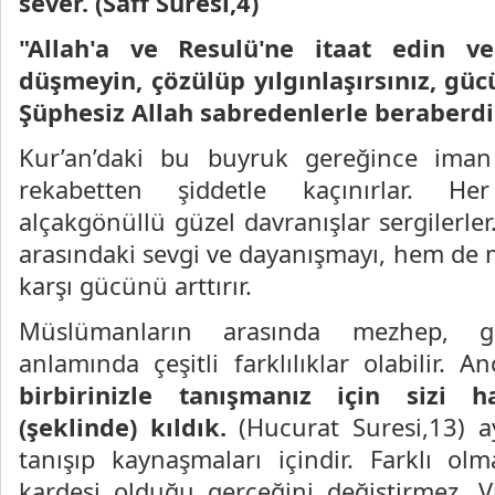
sever. (Saff Suresi,4)
"Allah'a ve Resulü'ne itaat edin ve 
düşmeyin, çözülüp yılgınlaşırsınız, güc
Şüphesiz Allah sabredenlerle beraberdir.
Kur’an’daki bu buyruk gereğince iman
rekabetten şiddetle kaçınırlar. H
alçakgönüllü güzel davranışlar sergilerl
arasındaki sevgi ve dayanışmayı, hem de 
karşı gücünü arttırır.
Müslümanların arasında mezhep, 
anlamında çeşitli farklılıklar olabilir. A
birbirinizle tanışmanız için sizi h
(şeklinde) kıldık.
(Hucurat Suresi,13) aye
tanışıp kaynaşmaları içindir. Farklı olma
kardeşi olduğu gerçeğini değiştirmez. 