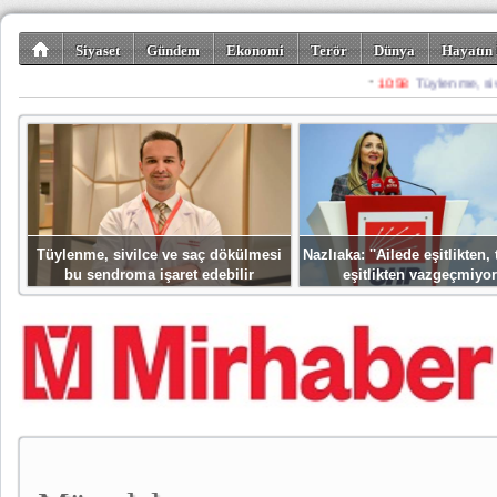
Siyaset
Gündem
Ekonomi
Terör
Dünya
Hayatın 
Kültür-Sanat
Bilim-Teknoloji
Gezi-Turizm
Spor
Misafir K
Tüylenme, sivilce ve saç dökülmesi
Nazlıaka: ''Ailede eşitlikten
bu sendroma işaret edebilir
eşitlikten vazgeçmiyor