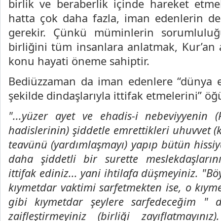
birlik ve beraberlik içinde hareket etmek
hatta çok daha fazla, iman edenlerin de 
gerekir. Çünkü müminlerin sorumluluğu
birliğini tüm insanlara anlatmak, Kur’an 
konu hayati öneme sahiptir.
Bediüzzaman da iman edenlere “dünya e
şekilde dindaşlarıyla ittifak etmelerini” öğü
"...yüzer ayet ve ehadis-i nebeviyyenin (
hadislerinin) şiddetle emrettikleri uhuvvet 
teavünü (yardımlaşmayı) yapıp bütün hissiy
daha şiddetli bir surette meslekdaşlarını
ittifak ediniz... yani ihtilafa düşmeyiniz. "B
kıymetdar vaktimi sarfetmekten ise, o kıymetl
gibi kıymetdar şeylere sarfedeceğim " dey
zaifleştirmeyiniz (birliği zayıflatmayı