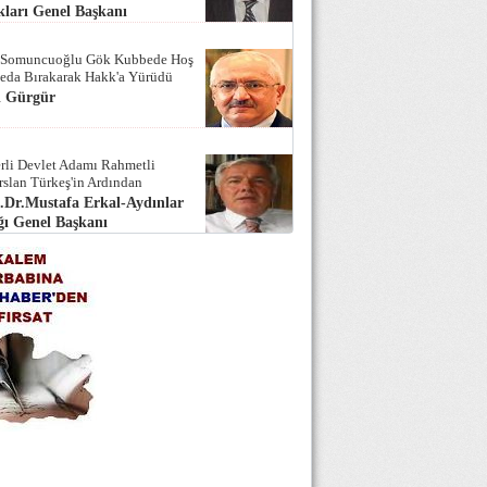
ları Genel Başkanı
 Somuncuoğlu Gök Kubbede Hoş
Seda Bırakarak Hakk'a Yürüdü
i Gürgür
rli Devlet Adamı Rahmetli
rslan Türkeş'in Ardından
.Dr.Mustafa Erkal-Aydınlar
ı Genel Başkanı