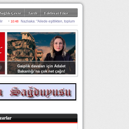
Sağlık-Çevre
Tarih
Edebiyat-Fikir
Gaiplik davaları için Adalet
Bakanlığı’na çok net çağrı!
zarlar