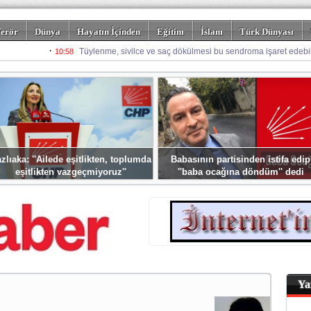
erör
Dünya
Hayatın İçinden
Eğitim
İslam
Türk Dünyası
rizm
Spor
Misafir Kalem
Foto Galeriler
zlıaka: ''Ailede eşitlikten, toplumda
Babasının partisinden istifa edip
eşitlikten vazgeçmiyoruz''
''baba ocağına döndüm'' dedi
Ya