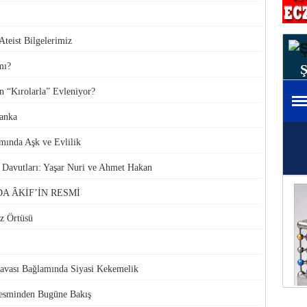
Ateist Bilgelerimiz
mı?
in “Kırolarla” Evleniyor?
Banka
mında Aşk ve Evlilik
Davutları: Yaşar Nuri ve Ahmet Hakan
DA ÂKİF’İN RESMİ
z Örtüsü
avası Bağlamında Siyasi Kekemelik
Resminden Bugüne Bakış