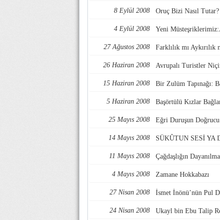
8 Eylül 2008
Oruç Bizi Nasıl Tutar?
4 Eylül 2008
Yeni Müsteşriklerimiz:
27 Ağustos 2008
Farklılık mı Aykırılık 
26 Haziran 2008
Avrupalı Turistler Niç
15 Haziran 2008
Bir Zulüm Tapınağı: 
5 Haziran 2008
Başörtülü Kızlar Bağla
25 Mayıs 2008
Eğri Duruşun Doğrucu 
14 Mayıs 2008
SÜKÛTUN SESİ YA 
11 Mayıs 2008
Çağdaşlığın Dayanılma
4 Mayıs 2008
Zamane Hokkabazı
27 Nisan 2008
İsmet İnönü’nün Pul D
24 Nisan 2008
Ukayl bin Ebu Talip 