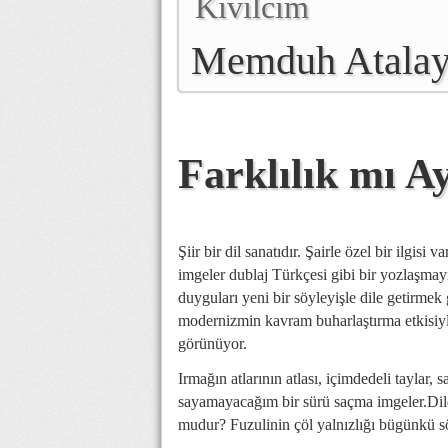
Kıvılcım
Memduh Atala
Farklılık mı Ay
Şiir bir dil sanatıdır. Şairle özel bir ilgis
imgeler dublaj Türkçesi gibi bir yozlaşmay
duyguları yeni bir söyleyişle dile getirmek
modernizmin kavram buharlaştırma etkisiyle
görünüyor.
Irmağın atlarının atlası, içimdedeli taylar, s
sayamayacağım bir sürü saçma imgeler.Dilde
mudur? Fuzulinin çöl yalnızlığı bügünkü söy