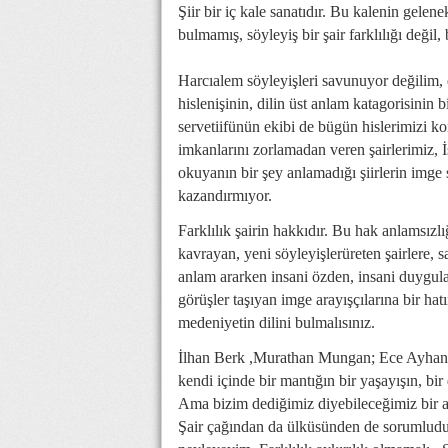
Şiir bir iç kale sanatıdır. Bu kalenin gelen
bulmamış, söyleyiş bir şair farklılığı değil,
Harcıalem söyleyişleri savunuyor değilim, e
hislenişinin, dilin üst anlam katagorisinin
servetiifünün ekibi de bügün hislerimizi ko
imkanlarını zorlamadan veren şairlerimiz, 
okuyanın bir şey anlamadığı şiirlerin imge 
kazandırmıyor.
Farklılık şairin hakkıdır. Bu hak anlamsız
kavrayan, yeni söyleyişlerüreten şairlere, sa
anlam ararken insani özden, insani duygular
görüşler taşıyan imge arayışçılarına bir ha
medeniyetin dilini bulmalısınız.
İlhan Berk ,Murathan Mungan; Ece Ayhan v
kendi içinde bir mantığın bir yaşayışın, bir 
Ama bizim dediğimiz diyebileceğimiz bir ala
Şair çağından da ülküsünden de sorumludur.