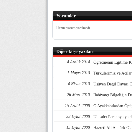
Yorumlar
Henüz yorum yapılmadı.
Diğer köşe yazıları
4 Aralık 2014
Öğretmenin Eğitime Ka
1 Mayıs 2010
Türkülerimiz ve Acıla
4 Nisan 2010
Üşüyen Değil Davas
26 Mart 2010
İlahiyatçı Bilgeliği
15 Aralık 2008
O Ayakkabılardan Öp
22 Eylül 2008
Ulusalcı Paranoya ya 
15 Eylül 2008
Hazreti Ali Atatürk O