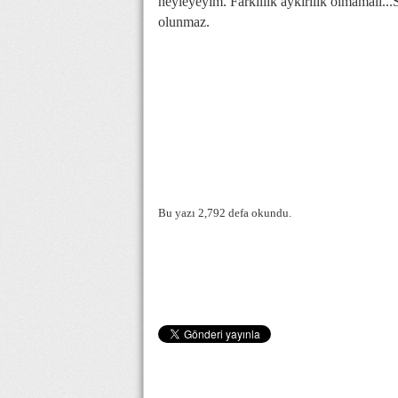
neyleyeyim. Farklılık aykırılık olmamalı...S
olunmaz.
Bu yazı 2,792 defa okundu.