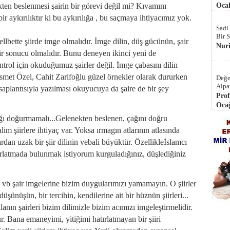
ekten beslenmesi şairin bir görevi değil mi? Kıvamını
Ocak
 bir aykırılıktır ki bu aykırılığa , bu saçmaya ihtiyacımız yok.
Sadi
Bir 
llbette şiirde imge olmalıdır. İmge dilin, düş gücünün, şair
Nur
 bir sonucu olmalıdır. Bunu deneyen ikinci yeni de
ntrol için okuduğumuz şairler değil. İmge çabasını dilin
İsmet Özel, Cahit Zarifoğlu güzel örnekler olarak dururken
Değe
Alpa
saplantısıyla yazılması okuyucuya da şaire de bir şey
Prof
Ocağ
lığı doğurmamalı...Gelenekten beslenen, çağını doğru
lim şiirlere ihtiyaç var. Yoksa ırmagın atlarının atlasında
dan uzak bir şiir dilinin vebali büyüktür. Özellikleİslamcı
tırlatmada bulunmak istiyorum kurguladığınız, düşlediğiniz
b şair imgelerine bizim duygularımızı yamamayın. O şiirler
düşünüşün, bir tercihin, kendilerine ait bir hüznün şiirleri...
nın şairleri bizim dilimizle bizim acımızı imgeleştirmelidir.
 Bana emaneyimi, yitiğimi hatırlatmayan bir şiiri