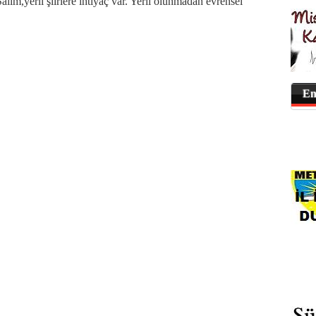
alim,yerli şiirlere ihtiyaç var. Yerli olunmadan evrensel
En