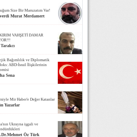
uğum Size Bir Maruzatım Var!
verdi Murat Merdamert
KIRIM VAHŞETİ DAMAR
YOR!!!
 Tarakcı
tejik Bağımlılık ve Diplomatik
oks: ABD-İsrail İlişkilerinin
omisi
iha Sena
miyle Mir Haber'e Değer Katanlar
n Yazarlar
a'nın Ukrayna işgali ve
ndürdükleri
f.Dr.Mehmet Öz Türk