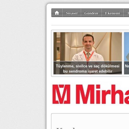
Siyaset
Gündem
Ekonomi
T
Kültür-Sanat
Bilim-Teknoloji
Gezi-Tu
Tüylenme, sivilce ve saç dökülmesi
Na
bu sendroma işaret edebilir