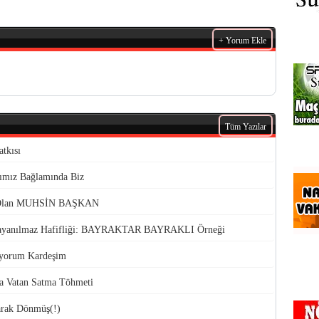
+ Yorum Ekle
Tüm Yazılar
tkısı
rımız Bağlamında Biz
ı Olan MUHSİN BAŞKAN
n Dayanılmaz Hafifliği: BAYRAKTAR BAYRAKLI Örneği
üyorum Kardeşim
da Vatan Satma Töhmeti
larak Dönmüş(!)