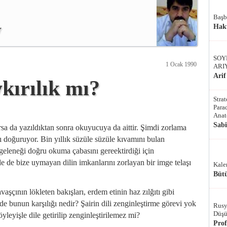
Başb
y
Hak
SOY
1 Ocak 1990
ARI
Arif
kırılık mı?
Stra
Parad
Anat
Sab
i varsa da yazıldıktan sonra okuyucuya da aittir. Şimdi zorlama
ı doğuruyor. Bin yıllık süzüle süzüle kıvamını bulan
 geleneği doğru okuma çabasını gereektirdiği için
 de bize uymayan dilin imkanlarını zorlayan bir imge telaşı
Kale
Bütü
avaşçının lökleten bakışları, erdem etinin haz zılğıtı gibi
 bunun karşılığı nedir? Şairin dili zenginleştirme görevi yok
Rusy
Düşü
leyişle dile getirilip zenginleştirilemez mi?
Pro