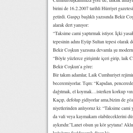
birini de 16.2.2007 tarihli Hürriyet gazet
getirdi. Gaspçı başlıklı yazısında Bekir Co
alarak dert yanıyor:
“Taksime cami yaptırmak istiyor. İçki yasa
tepesinin adını Eyüp Sultan tepesi olarak de
Bekir Coşkun yazısına devamla şu modern k
“Böyle yüzlerce girişimle içeri girip, laik
Bekir Coşkun’a göre:
Bir takım adamlar, Laik Cumhuriyet rejimini
beceremiyorlar. Tqm: “Kapıdan, pencerede
dağıtmak, el koymak…isterken korkup vınnn 
Kaçıp, defolup gidiyorlar ama,bizim de göz
niyetlerinden anlıyoruz ki: “Taksime cami
da vali veya kaymakam olabileceklerini düş
aykırıdır.”Lanet olsun şu kör şeytana! Aklı
kulağıma fısıldayarak diyor ki: