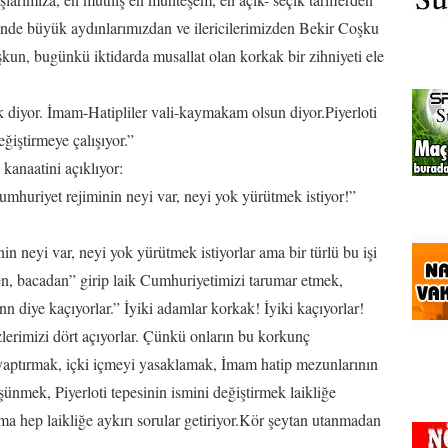
esinde büyük aydınlarımızdan ve ilericilerimizden Bekir Coşku
şkun, bugünkü iktidarda musallat olan korkak bir zihniyeti ele
k diyor. İmam-Hatipliler vali-kaymakam olsun diyor.Piyerloti
ğiştirmeye çalışıyor.”
anaatini açıklıyor:
 Cumhuriyet rejiminin neyi var, neyi yok yürütmek istiyor!”
n neyi var, neyi yok yürütmek istiyorlar ama bir türlü bu işi
n, bacadan” girip laik Cumhuriyetimizi tarumar etmek,
diye kaçıyorlar.” İyiki adamlar korkak! İyiki kaçıyorlar!
lerimizi dört açıyorlar. Çünkü onların bu korkunç
 yaptırmak, içki içmeyi yasaklamak, İmam hatip mezunlarının
ünmek, Piyerloti tepesinin ismini değiştirmek laikliğe
ma hep laikliğe aykırı sorular getiriyor.Kör şeytan utanmadan