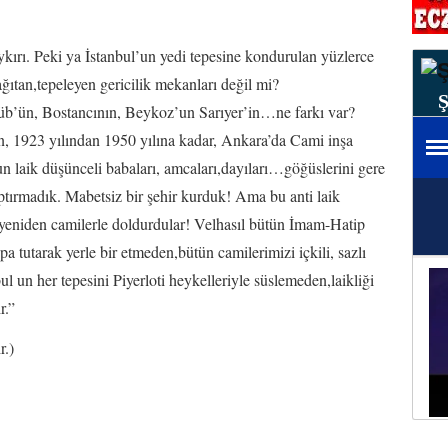
ykırı. Peki ya İstanbul’un yedi tepesine kondurulan yüzlerce
ğıtan,tepeleyen gericilik mekanları değil mi?
üb’ün, Bostancının, Beykoz’un Sarıyer’in…ne farkı var?
çin, 1923 yılından 1950 yılına kadar, Ankara’da Cami inşa
 laik düşünceli babaları, amcaları,dayıları…göğüslerini gere
ptırmadık. Mabetsiz bir şehir kurduk! Ama bu anti laik
 yeniden camilerle doldurdular! Velhasıl bütün İmam-Hatip
 topa tutarak yerle bir etmeden,bütün camilerimizi içkili, sazlı
l un her tepesini Piyerloti heykelleriyle süslemeden,laikliği
r.”
r.)