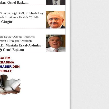
ları Genel Başkanı
 Somuncuoğlu Gök Kubbede Hoş
Seda Bırakarak Hakk'a Yürüdü
i Gürgür
rli Devlet Adamı Rahmetli
rslan Türkeş'in Ardından
.Dr.Mustafa Erkal-Aydınlar
ı Genel Başkanı