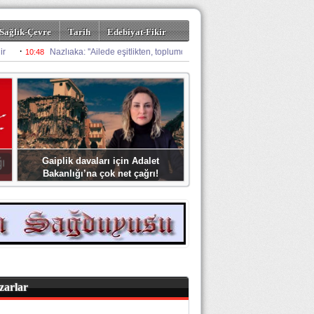
Sağlık-Çevre
Tarih
Edebiyat-Fikir
Gaiplik davaları için Adalet
Bakanlığı’na çok net çağrı!
zarlar