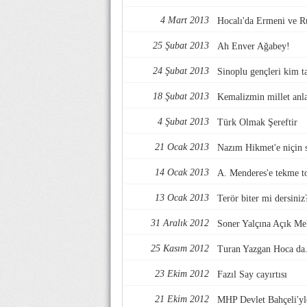
4 Mart 2013
Hocalı'da Ermeni ve Ru
25 Şubat 2013
Ah Enver Ağabey!
24 Şubat 2013
Sinoplu gençleri kim ta
18 Şubat 2013
Kemalizmin millet anla
4 Şubat 2013
Türk Olmak Şereftir
21 Ocak 2013
Nazım Hikmet'e niçin s
14 Ocak 2013
A. Menderes'e tekme to
13 Ocak 2013
Terör biter mi dersiniz
31 Aralık 2012
Soner Yalçına Açık Me
25 Kasım 2012
Turan Yazgan Hoca da.
23 Ekim 2012
Fazıl Say cayırtısı
21 Ekim 2012
MHP Devlet Bahçeli'y