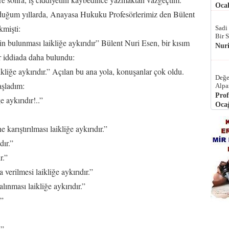
Ocak
duğum yıllarda, Anayasa Hukuku Profesörlerimiz den Bülent
kmişti:
Sadi
Bir 
n bulunması laikliğe aykırıdır” Bülent Nuri Esen, bir kısım
Nur
r iddiada daha bulundu:
kliğe aykırıdır.” Açılan bu ana yola, konuşanlar çok oldu.
Değe
aşladım:
Alpa
Prof
 aykırıdır!..”
Ocağ
 karıştırılması laikliğe aykırıdır.”
dır.”
r.”
 verilmesi laikliğe aykırıdır.”
lınması laikliğe aykırıdır.”
.”
.”