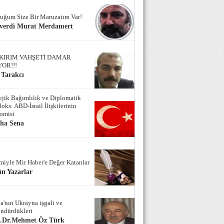
uğum Size Bir Maruzatım Var!
verdi Murat Merdamert
KIRIM VAHŞETİ DAMAR
YOR!!!
 Tarakcı
tejik Bağımlılık ve Diplomatik
oks: ABD-İsrail İlişkilerinin
omisi
iha Sena
miyle Mir Haber'e Değer Katanlar
n Yazarlar
a'nın Ukrayna işgali ve
ndürdükleri
f.Dr.Mehmet Öz Türk