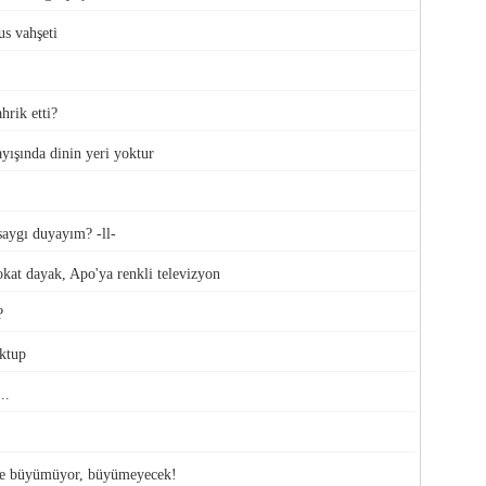
s vahşeti
hrik etti?
yışında dinin yeri yoktur
aygı duyayım? -ll-
kat dayak, Apo'ya renkli televizyon
?
ktup
..
le büyümüyor, büyümeyecek!