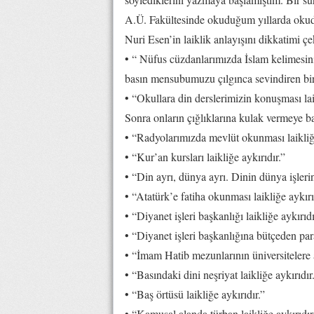
A.Ü. Fakültesinde okuduğum yıllarda oku
Nuri Esen’in laiklik anlayışını dikkatimi çe
• “ Nüfus cüzdanlarımızda İslam kelimesini
basın mensubumuzu çılgınca sevindiren bi
• “Okullara din derslerimizin konuşması lai
Sonra onların çığlıklarına kulak vermeye b
• “Radyolarımızda mevlüt okunması laikliğe
• “Kur’an kursları laikliğe aykırıdır.”
• “Din ayrı, dünya ayrı. Dinin dünya işlerine
• “Atatürk’e fatiha okunması laikliğe aykırı
• “Diyanet işleri başkanlığı laikliğe aykırıdı
• “Diyanet işleri başkanlığına bütçeden para
• “İmam Hatib mezunlarının üniversitelere a
• “Basındaki dini neşriyat laikliğe aykırıdır
• “Baş örtüsü laikliğe aykırıdır.”
• “Kamusal alanda türban laikliğe aykırıdır