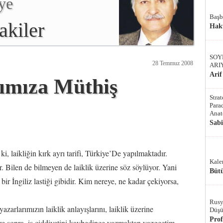
ye
Başb
akiler
Hak
SOY
28 Temmuz 2008
ARI
Arif
şımıza Müthiş
Stra
Parad
Anat
Sab
i, laikliğin kırk ayrı tarifi, Türkiye’De yapılmaktadır.
Kale
or. Bilen de bilmeyen de laiklik üzerine söz söylüyor. Yani
Bütü
bir İngiliz lastiği gibidir. Kim nereye, ne kadar çekiyorsa,
Rusy
yazarlarımızın laiklik anlayışlarını, laiklik üzerine
Düşü
Pro
re sonra, iş ciddiyetini kaybedince yazmaktan vazgeçtim.