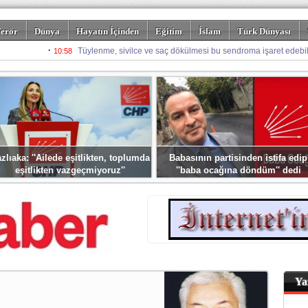
erör
Dünya
Hayatın İçinden
Eğitim
İslam
Türk Dünyası
rizm
Spor
Misafir Kalem
Foto Galeriler
zlıaka: ''Ailede eşitlikten, toplumda
Babasının partisinden istifa edip
eşitlikten vazgeçmiyoruz''
''baba ocağına döndüm'' dedi
Ya