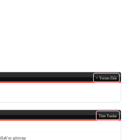
+ Yorum Ekle
Tüm Yazılar
llah'ın gözyaşı