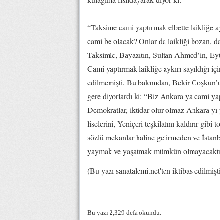
“Taksime cami yaptırmak elbette laikliğe a
cami be olacak? Onlar da laikliği bozan, da
Taksimle, Bayazıtın, Sultan Ahmed’in, Ey
Cami yaptırmak laikliğe aykırı sayıldığı i
edilmemişti. Bu bakımdan, Bekir Coşkun’un
gere diyorlardı ki: “Biz Ankara ya cami ya
Demokratlar, iktidar olur olmaz Ankara yı
liselerini, Yeniçeri teşkilatını kaldırır gibi
sözlü mekanlar haline getirmeden ve İstanbu
yaymak ve yaşatmak mümkün olmayacaktı
(Bu yazı sanatalemi.net'ten iktibas edilmişti
Bu yazı 2,329 defa okundu.