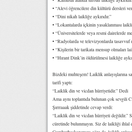
• “Alevi öğrencilere din kültürü dersleri ver
• “Dini nikah laikliğe aykırıdır.”
• “Lokantalarda içkinin yasaklanması laikli
• “Üniversitelerde veya resmi dairelerde me
• “Radyolarda ve televizyonlarda tasavvuf m
• “Kişilerin bir tarikata mensup olmaları lai
• “Hırant Dink’in öldürülmesi laikliğe aykır
Bizdeki muhteşem! Laiklik anlayışlarına say
tarifi yaptı:
“Laiklik din ve vicdan hürriyetidir.” Dedi
Ama aynı toplantıda bulunan çok sevgili
Şırrraaak şiddetinde cevap verdi:
“Laiklik din ve vicdan hürriyeti değildir.” 
cüretinde bulunmayın. Siz de laikliği ihlal e
Cumhurbaşkanımıza göre de, laiklik anlayış