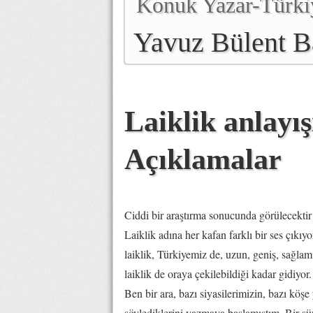
Konuk Yazar-Türki
Yavuz Bülent B
Laiklik anlayı
Açıklamalar
Ciddi bir araştırma sonucunda görülecektir k
Laiklik adına her kafan farklı bir ses çıkıy
laiklik, Türkiyemiz de, uzun, geniş, sağlam 
laiklik de oraya çekilebildiği kadar gidiyor.
Ben bir ara, bazı siyasilerimizin, bazı köşe 
söylediklerini yazmaya başlamıştım. Bir sü