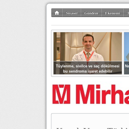
Siyaset
Gündem
Ekonomi
T
Kültür-Sanat
Bilim-Teknoloji
Gezi-Tu
Tüylenme, sivilce ve saç dökülmesi
Na
bu sendroma işaret edebilir