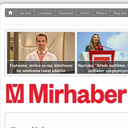
Siyaset
Gündem
Ekonomi
Terör
Dünya
Hayatın 
Kültür-Sanat
Bilim-Teknoloji
Gezi-Turizm
Spor
Misafir K
Tüylenme, sivilce ve saç dökülmesi
Nazlıaka: ''Ailede eşitlikten
bu sendroma işaret edebilir
eşitlikten vazgeçmiyor