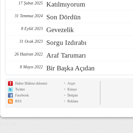
Katılmıyorum
17 Şubat 2025
Son Dördün
31 Temmuz 2024
Gevezelik
8 Eylül 2023
Sorgu Izdırabı
31 Ocak 2023
Araf Tarumarı
26 Haziran 2022
Bir Başka Açıdan
8 Mayıs 2022
Haber Bülteni eklentisi
Arşiv
Twitter
Künye
Facebook
İletişim
RSS
Reklam
6,645 µs