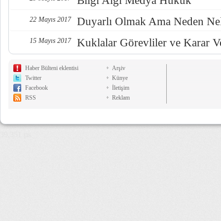
Bilgi Algı Medya Hukuk
Duyarlı Olmak Ama Neden Nel
22 Mayıs 2017
Kuklalar Görevliler ve Karar Ve
15 Mayıs 2017
Haber Bülteni eklentisi
Arşiv
Twitter
Künye
Facebook
İletişim
RSS
Reklam
39,351 µs