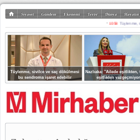
Siyaset
Gündem
Ekonomi
Terör
Dünya
Hayatın 
Kültür-Sanat
Bilim-Teknoloji
Gezi-Turizm
Spor
Misafir K
Tüylenme, sivilce ve saç dökülmesi
Nazlıaka: ''Ailede eşitlikten
bu sendroma işaret edebilir
eşitlikten vazgeçmiyor