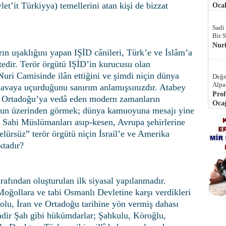
t’it Türkiyya) temellerini atan kişi de bizzat
Ocak
Sadi
Bir 
Nur
ın uşaklığını yapan IŞİD cânileri, Türk’e ve İslâm’a
edir. Terör örgütü IŞİD’in kurucusu olan
Nuri Camisinde ilân ettiğini ve şimdi niçin dünya
Değe
Alpa
 havaya uçurduğunu sanırım anlamışsınızdır. Atabey
Prof
la Ortadoğu’ya vedâ eden modern zamanların
Ocağ
e onun üzerinden görmek; dünya kamuoyuna mesajı yine
 Sahi Müslümanları asıp-kesen, Avrupa şehirlerine
elürsüz” terör örgütü niçin İsrail’e ve Amerika
ktadır?
rafından oluşturulan ilk siyasal yapılanmadır.
Moğollara ve tabi Osmanlı Devletine karşı verdikleri
dolu, İran ve Ortadoğu tarihine yön vermiş dahası
ir Şah gibi hükümdarlar; Şahkulu, Köroğlu,