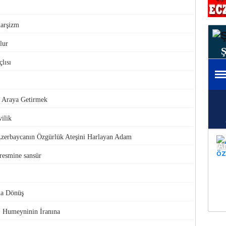
narşizm
lur
lısı
ir Araya Getirmek
ilik
Azerbaycanın Özgürlük Ateşini Harlayan Adam
resmine sansür
na Dönüş
, Humeyninin İranına