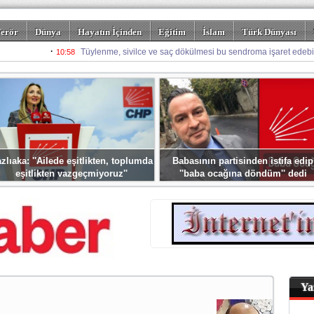
erör
Dünya
Hayatın İçinden
Eğitim
İslam
Türk Dünyası
rizm
Spor
Misafir Kalem
Foto Galeriler
zlıaka: ''Ailede eşitlikten, toplumda
Babasının partisinden istifa edip
eşitlikten vazgeçmiyoruz''
''baba ocağına döndüm'' dedi
Ya