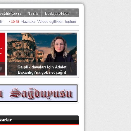
Sağlık-Çevre
Tarih
Edebiyat-Fikir
Gaiplik davaları için Adalet
Bakanlığı’na çok net çağrı!
zarlar