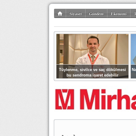
Siyaset
Gündem
Ekonomi
T
Kültür-Sanat
Bilim-Teknoloji
Gezi-Tu
Tüylenme, sivilce ve saç dökülmesi
Na
bu sendroma işaret edebilir