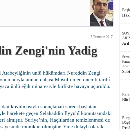
Başb
Hak
SOY
5 Temmuz 2017
ARI
Arif
in Zengi'nin Yadig
Stra
Parad
Anat
Sab
 Atabeyliğinin ünlü hükümdarı Nureddin Zengi
 onun adıyla anılan dahası Musul’un en önemli tarihî
aca ünlü eğik minaresiyle birlikte havaya uçuruldu.
Kale
Bütü
’dan kovulmasıyla sonuçlanan süreci başlatan
yle harekete geçen Selahaddin Eyyubî komutasındaki
Rusy
i almıştır. Suriye’nin, Haçlılardan temizlenmesi de
Düşü
i sayesinde mümkün olmuştur. Yine dolaylı olarak
Pro