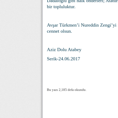
Dadaloğlu gibi halk önderleri; Atatü
bir topluluktur.
Avşar Türkmen’i Nureddin Zengi’yi 
cennet olsun.
Aziz Dolu Atabey
Serik-24.06.2017
Bu yazı 2,185 defa okundu.