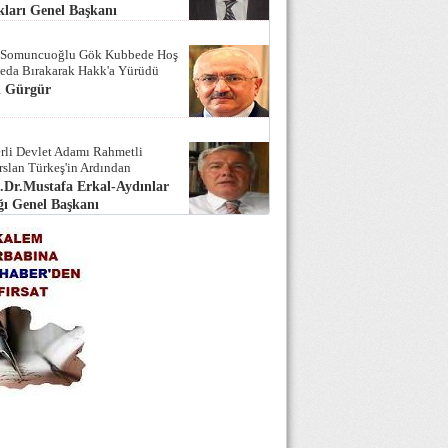
ları Genel Başkanı
 Somuncuoğlu Gök Kubbede Hoş
Seda Bırakarak Hakk'a Yürüdü
i Gürgür
rli Devlet Adamı Rahmetli
rslan Türkeş'in Ardından
.Dr.Mustafa Erkal-Aydınlar
ı Genel Başkanı