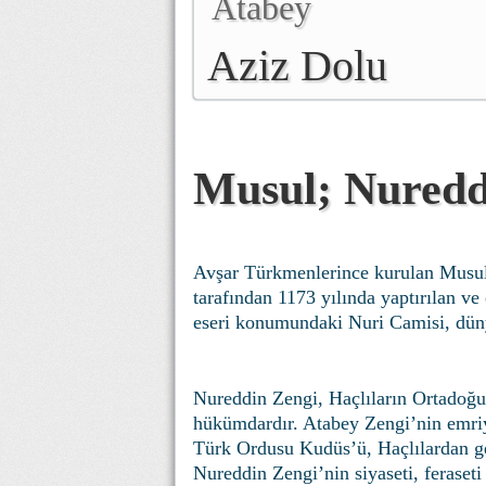
Atabey
Aziz Dolu
Musul; Nuredd
Avşar Türkmenlerince kurulan Musul
tarafından 1173 yılında yaptırılan ve
eseri konumundaki Nuri Camisi, düny
Nureddin Zengi, Haçlıların Ortadoğu
hükümdardır. Atabey Zengi’nin emri
Türk Ordusu Kudüs’ü, Haçlılardan ger
Nureddin Zengi’nin siyaseti, feraset