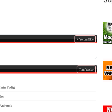
+ Yorum Ekle
Tüm Yazılar
'nin Yadig
ler
 Anlamak