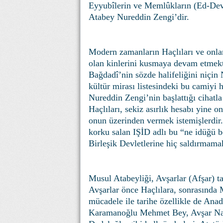
Eyyubîlerin ve Memlûkların (Ed-Devle
Atabey Nureddin Zengi’dir.
Modern zamanların Haçlıları ve onlar
olan kinlerini kusmaya devam etmekt
Bağdadî’nin sözde halifeliğini niçin 
kültür mirası listesindeki bu camiyi
Nureddin Zengi’nin başlattığı cihat
Haçlıları, sekiz asırlık hesabı yin
onun üzerinden vermek istemişlerdir.
korku salan IŞİD adlı bu “ne idüğü b
Birleşik Devletlerine hiç saldırmama
Musul Atabeyliği, Avşarlar (Afşar) ta
Avşarlar önce Haçlılara, sonrasında 
mücadele ile tarihe özellikle de Ana
Karamanoğlu Mehmet Bey, Avşar Nad