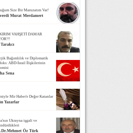
uğum Size Bir Maruzatım Var!
verdi Murat Merdamert
KIRIM VAHŞETİ DAMAR
YOR!!!
 Tarakcı
tejik Bağımlılık ve Diplomatik
oks: ABD-İsrail İlişkilerinin
omisi
iha Sena
miyle Mir Haber'e Değer Katanlar
n Yazarlar
a'nın Ukrayna işgali ve
ndürdükleri
f.Dr.Mehmet Öz Türk