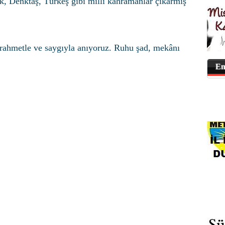
rk, Denktaş, Türkeş gibi millî kahramanlar çıkarmış
rahmetle ve saygıyla anıyoruz. Ruhu şad, mekânı
En