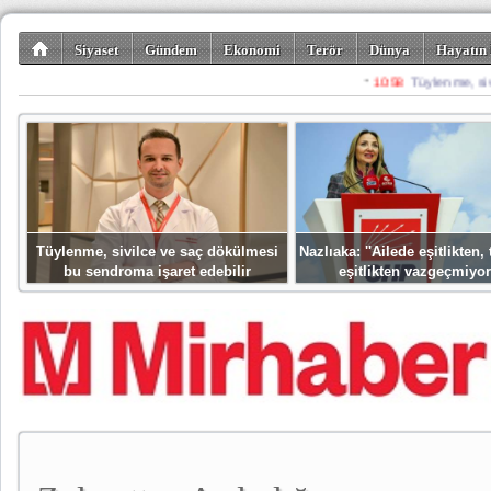
Siyaset
Gündem
Ekonomi
Terör
Dünya
Hayatın 
Kültür-Sanat
Bilim-Teknoloji
Gezi-Turizm
Spor
Misafir K
Tüylenme, sivilce ve saç dökülmesi
Nazlıaka: ''Ailede eşitlikten
bu sendroma işaret edebilir
eşitlikten vazgeçmiyor