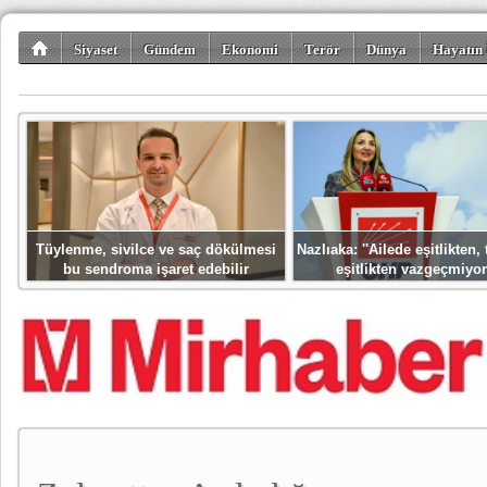
Siyaset
Gündem
Ekonomi
Terör
Dünya
Hayatın 
Kültür-Sanat
Bilim-Teknoloji
Gezi-Turizm
Spor
Misafir K
Tüylenme, sivilce ve saç dökülmesi
Nazlıaka: ''Ailede eşitlikten
bu sendroma işaret edebilir
eşitlikten vazgeçmiyor