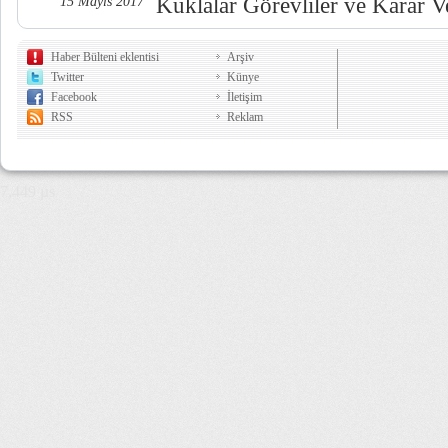
Kuklalar Görevliler ve Karar Ve
15 Mayıs 2017
Haber Bülteni eklentisi
Arşiv
Twitter
Künye
Facebook
İletişim
RSS
Reklam
7,449 µs