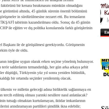
n faktörünü bir kenara bırakmasını mümkün olmadığını
yor görüntüsü altında, 45 günlük sürenin önemli bölümünü
örüşmeler in sürdürülmesine nezaret etti. Bu temasların
İSTİKŞAFİ tabirinin kazandırılması oldu. Sonuç da 45 günün
HP ile eğitim ve dış politika konularında farklı görüşlerinin
En
 Başkanı ile de görüşülmesi gerekiyordu. Görüşmenin
tekim öyle de oldu.
nın isteğine uygun olarak erken seçime yönelmiş bulunuyor.
 terör saldırılarını tırmandırdığı, her gün arka arkaya şehit
eşler düştüğü, Türkiyenin yüz yıl sonra yeniden bütünlük,
kaldığı bir ortamda seçimler yenilenmiş olacak.
 ülkenin ve milletin geleceği adına birliktelik sağlanmaya en
 tercih edilmiş olması yarınki nesillere nasıl anlatılacak?
inin tutsağı olmaktan kurtulamayan, iktidar imkanlarının
rini arındıramayan partilileri şimdilik ikna edebilir;