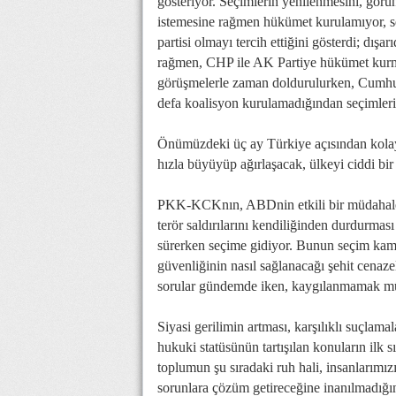
gösteriyor. Seçimlerin yenilenmesini, gör
istemesine rağmen hükümet kurulamıyor, se
partisi olmayı tercih ettiğini gösterdi; dı
rağmen, CHP ile AK Partiye hükümet kurmala
görüşmelerle zaman doldurulurken, Cumhurb
defa koalisyon kurulamadığından seçimleri
Önümüzdeki üç ay Türkiye açısından kolay
hızla büyüyüp ağırlaşacak, ülkeyi ciddi bir k
PKK-KCKnın, ABDnin etkili bir müdahales
terör saldırılarını kendiliğinden durdurması
sürerken seçime gidiyor. Bunun seçim kampa
güvenliğinin nasıl sağlanacağı şehit cenaze
sorular gündemde iken, kaygılanmamak m
Siyasi gerilimin artması, karşılıklı suçl
hukuki statüsünün tartışılan konuların ilk s
toplumun şu sıradaki ruh hali, insanlarımız
sorunlara çözüm getireceğine inanılmadığını