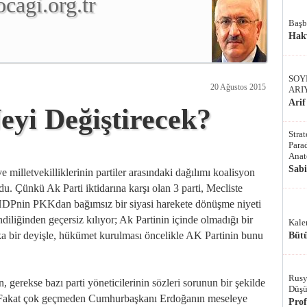
cagi.org.tr
Başb
Hak
SOY
20 Ağustos 2015
ARI
Arif
yi Değiştirecek?
Stra
Parad
Anat
Sab
 milletvekilliklerinin partiler arasındaki dağılımı koalisyon
. Çünkü Ak Parti iktidarına karşı olan 3 parti, Mecliste
 HDPnin PKKdan bağımsız bir siyasi harekete dönüşme niyeti
iliğinden geçersiz kılıyor; Ak Partinin içinde olmadığı bir
Kale
ka bir deyişle, hükümet kurulması öncelikle AK Partinin bunu
Bütü
Rusy
gerekse bazı parti yöneticilerinin sözleri sorunun bir şekilde
Düşü
u. Fakat çok geçmeden Cumhurbaşkanı Erdoğanın meseleye
Pro