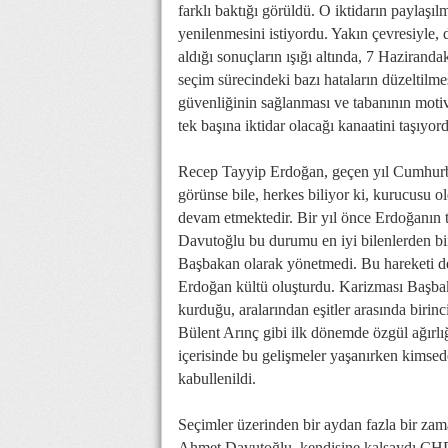
farklı baktığı görüldü. O iktidarın paylaşı
yenilenmesini istiyordu. Yakın çevresiyle, d
aldığı sonuçların ışığı altında, 7 Haziranda
seçim sürecindeki bazı hataların düzeltilme
güvenliğinin sağlanması ve tabanının moti
tek başına iktidar olacağı kanaatini taşıyor
Recep Tayyip Erdoğan, geçen yıl Cumhurbaş
görünse bile, herkes biliyor ki, kurucusu ol
devam etmektedir. Bir yıl önce Erdoğanın
Davutoğlu bu durumu en iyi bilenlerden birid
Başbakan olarak yönetmedi. Bu hareketi dest
Erdoğan kültü oluşturdu. Karizması Başbak
kurduğu, aralarından eşitler arasında biri
Bülent Arınç gibi ilk dönemde özgül ağırlığ
içerisinde bu gelişmeler yaşanırken kimsede
kabullenildi.
Seçimler üzerinden bir aydan fazla bir za
Ahmet Davutoğlu, kendisine kalsaydı CHP