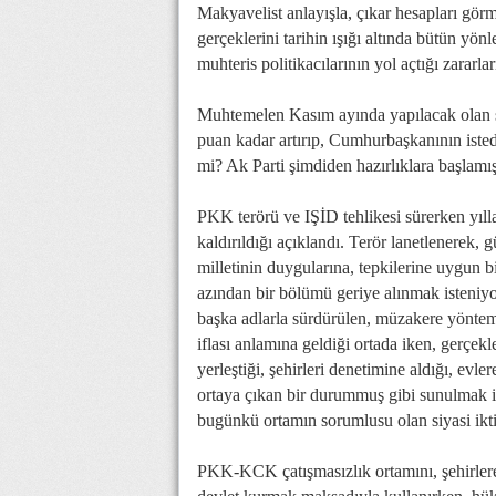
Makyavelist anlayışla, çıkar hesapları gör
gerçeklerini tarihin ışığı altında bütün yö
muhteris politikacılarının yol açtığı zararlar
Muhtemelen Kasım ayında yapılacak olan se
puan kadar artırıp, Cumhurbaşkanının istedi
mi? Ak Parti şimdiden hazırlıklara başlamı
PKK terörü ve IŞİD tehlikesi sürerken yıll
kaldırıldığı açıklandı. Terör lanetlenerek, 
milletinin duygularına, tepkilerine uygun b
azından bir bölümü geriye alınmak isteniy
başka adlarla sürdürülen, müzakere yöntemi
iflası anlamına geldiği ortada iken, gerçek
yerleştiği, şehirleri denetimine aldığı, evle
ortaya çıkan bir durummuş gibi sunulmak is
bugünkü ortamın sorumlusu olan siyasi ikti
PKK-KCK çatışmasızlık ortamını, şehirlere 