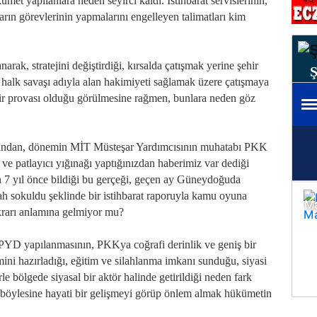
et yapılanlara neden seyirci kaldı. İstihbarat servislerinin,
ların görevlerinin yapmalarını engelleyen talimatları kim
rak, stratejini değiştirdiği, kırsalda çatışmak yerine şehir
i halk savaşı adıyla alan hakimiyeti sağlamak üzere çatışmaya
bir provası olduğu görülmesine rağmen, bunlara neden göz
larından, dönemin MİT Müsteşar Yardımcısının muhatabı PKK
 ve patlayıcı yığınağı yaptığınızdan haberimiz var dediği
n 7 yıl önce bildiği bu gerçeği, geçen ay Güneydoğuda
ilah sokuldu şeklinde bir istihbarat raporuyla kamu oyuna
krarı anlamına gelmiyor mu?
YD yapılanmasının, PKKya coğrafi derinlik ve geniş bir
ni hazırladığı, eğitim ve silahlanma imkanı sunduğu, siyasi
le bölgede siyasal bir aktör halinde getirildiği neden fark
n böylesine hayati bir gelişmeyi görüp önlem almak hükümetin