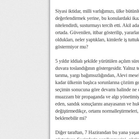
Siyasi iktidar, milli varlığımızı, ülke büt
değerlendirmek yerine, bu konulardaki ikaz
nitelendirdi, susturmayı tercih etti. Akil a
ortada. Güvenilen, itibar gösterilip, yarar
oldukları, neler yaptıkları, kimlerle iş tutt
göstermiyor mu?
5 yıldır iddialı şekilde yürütülen açılım s
duvara toslandığının göstergesidir. Yalnız
tarıma, yargı bağımsızlığından, Alevi mese
kadar ülkenin başlıca sorunlarına çözüm get
seçimin sonucuna göre devamı halinde ne d
muazzam bir propaganda ve algı yönetimiyl
eden, sandık sonuçlarını anayasanın ve huk
değiştirmedikçe, ortamı normalleştirmeleri, 
beklenebilir mi?
Diğer taraftan, 7 Hazirandan bu yana yaşana