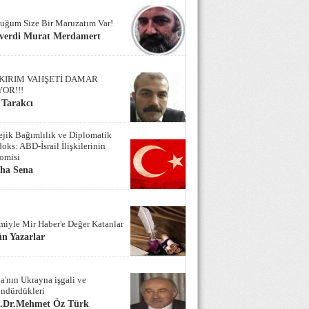
uğum Size Bir Maruzatım Var!
verdi Murat Merdamert
KIRIM VAHŞETİ DAMAR
YOR!!!
 Tarakcı
tejik Bağımlılık ve Diplomatik
oks: ABD-İsrail İlişkilerinin
omisi
iha Sena
miyle Mir Haber'e Değer Katanlar
n Yazarlar
a'nın Ukrayna işgali ve
ndürdükleri
f.Dr.Mehmet Öz Türk