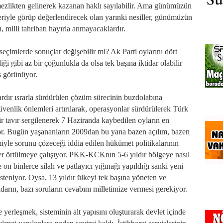
mezlikten gelinerek kazanan haklı sayılabilir. Ama günümüzün
nleriyle görüp değerlendirecek olan yarınki nesiller, günümüzün
ı, milli tahribatı hayırla anmayacaklardır.
çimlerde sonuçlar değişebilir mi? Ak Parti oylarını dört
ği gibi az bir çoğunlukla da olsa tek başına iktidar olabilir
ş görünüyor.
ardır ısrarla sürdürülen çözüm sürecinin buzdolabına
güvenlik önlemleri artırılarak, operasyonlar sürdürülerek Türk
ir tavır sergilenerek 7 Haziranda kaybedilen oyların en
or. Bugün yaşananların 2009dan bu yana bazen açılım, bazen
yle sorunu çözeceği iddia edilen hükümet politikalarının
ler örtülmeye çalışıyor. PKK-KCKnın 5-6 yıldır bölgeye nasıl
re on binlerce silah ve patlayıcı yığınağı yapıldığı sanki yeni
teniyor. Oysa, 13 yıldır ülkeyi tek başına yöneten ve
darın, bazı soruların cevabını milletimize vermesi gerekiyor.
yerleşmek, sisteminin alt yapısını oluşturarak devlet içinde