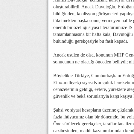
oluşturabilirdi. Ancak Davutoğlu, Erdoğa
bildiğinden, koalisyon görüşmeleri yapılı
tüketmekten başka sonuç vermeyen nafile g
önemli bir özelliği siyasi literatürümüze 
tamamlanmasına bir hafta kala, Davutoğlu C
bulunduğu gerekçesiyle bu faslı kapadı.
Ancak usulen de olsa, konunun MHP Genel
sonucunun ne olacağı önceden belliydi; ni
Böylelikle Türkiye, Cumhurbaşkanı Erdoğa
Etno-milliyetçi siyasi Kürtçülük hareketinin
cenazelerinin geldiği, evlere, yüreklere at
güvenlik ve bekâ sorunlarıyla karşı kaşıya 
Şahsi ve siyasi hesapların üzerine çıkılarak
fazla ihtiyacımız olan bir dönemde, bu yolun
Öne sürülecek gerekçeler, taraftar fanatizm
cazibesinden, maddi kazanımlarından kendile