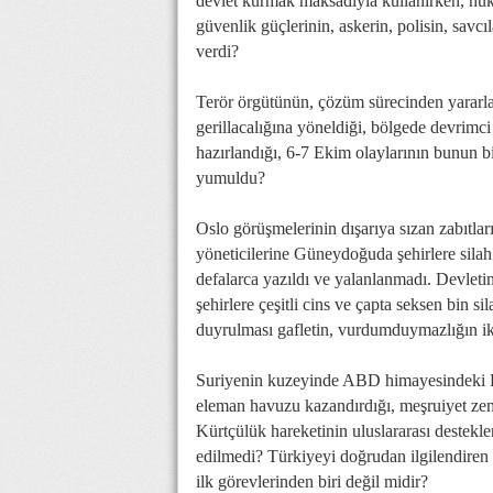
devlet kurmak maksadıyla kullanırken, hüküm
güvenlik güçlerinin, askerin, polisin, savcı
verdi?
Terör örgütünün, çözüm sürecinden yararlana
gerillacalığına yöneldiği, bölgede devrimc
hazırlandığı, 6-7 Ekim olaylarının bunun 
yumuldu?
Oslo görüşmelerinin dışarıya sızan zabıt
yöneticilerine Güneydoğuda şehirlere silah
defalarca yazıldı ve yalanlanmadı. Devleti
şehirlere çeşitli cins ve çapta seksen bin s
duyrulması gafletin, vurdumduymazlığın i
Suriyenin kuzeyinde ABD himayesindeki P
eleman havuzu kazandırdığı, meşruiyet zemi
Kürtçülük hareketinin uluslararası destekler
edilmedi? Türkiyeyi doğrudan ilgilendire
ilk görevlerinden biri değil midir?