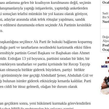
lması anlamına gelen bir koalisyon kurulmasını değil, seçimin
Ocak
anışmanlarıyla yaptığı istişarelerin, yaptırdığı anketlerden
Sadi
ki sonuçları telafisi mümkün bir yol kazası olarak görüyor,
Bir 
si, adaylar arasında ufak tefek rötuşlar yapılması, sandık
Nur
ve edilmesi durumunda erken seçimde Ak Partinin kesinlikle
du.
Değe
Alpa
kanlığına seçilince Ak Parti ile hukuki bağlarını koparmış
Prof
duğu parti ve taraftarların nezdindeki karizmatik etkisi fiilen
Ocağ
 tensibiyle partinin Genel Başkanı ve Başbakan olan Ahmet
ir. Erdoğan 13 yıl boyunca, partisini sıradan bir lider, bir
ekleyen taraftarları ve partisi içerisinde bir Recep Tayyip
an olmasıyla birlikte giderek büyürken, partiyi birlikte
nci görünümüyle öne geçtiği Abdullatif Şener, Abdullah Gül ve
ı bulunan isimler giderek etkisizleşip kenarda kaldılar. Parti
n ciddi bir itiraz gelmedi, olağan bir durum olarak
man geçtikten sonra, yeni hükümeti kurmakla görevlendirilen
 yahut MHP ile muhtemelen bir anlaşma zemini