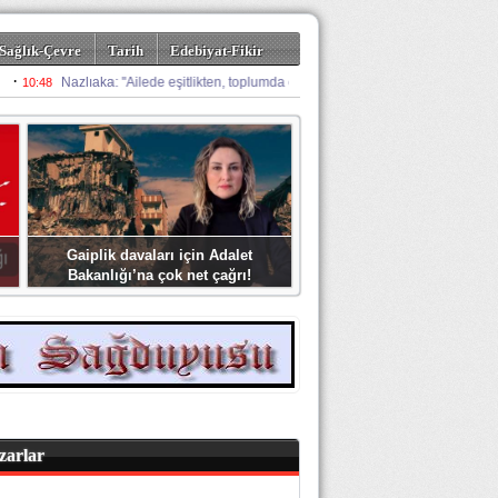
Sağlık-Çevre
Tarih
Edebiyat-Fikir
Gaiplik davaları için Adalet
Bakanlığı’na çok net çağrı!
zarlar