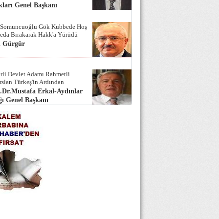
ları Genel Başkanı
 Somuncuoğlu Gök Kubbede Hoş
Seda Bırakarak Hakk'a Yürüdü
i Gürgür
rli Devlet Adamı Rahmetli
rslan Türkeş'in Ardından
.Dr.Mustafa Erkal-Aydınlar
ı Genel Başkanı