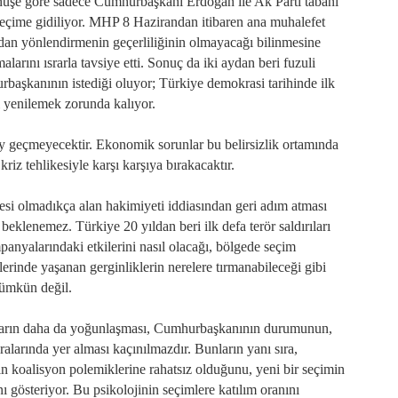
ünüşe göre sadece Cumhurbaşkanı Erdoğan ile Ak Parti tabanı
çime gidiliyor. MHP 8 Hazirandan itibaren ana muhalefet
şarıdan yönlendirmenin geçerliliğinin olmayacağı bilinmesine
rını ısrarla tavsiye etti. Sonuç da iki aydan beri fuzuli
aşkanının istediği oluyor; Türkiye demokrasi tarihinde ilk
 yenilemek zorunda kalıyor.
 geçmeyecektir. Ekonomik sorunlar bu belirsizlik ortamında
riz tehlikesiyle karşı karşıya bırakacaktır.
i olmadıkça alan hakimiyeti iddiasından geri adım atması
 beklenemez. Türkiye 20 yıldan beri ilk defa terör saldırıları
nyalarındaki etkilerini nasıl olacağı, bölgede seçim
lerinde yaşanan gerginliklerin nerelere tırmanabileceği gibi
ümkün değil.
amaların daha da yoğunlaşması, Cumhurbaşkanının durumunun,
ıralarında yer alması kaçınılmazdır. Bunların yanı sıra,
ın koalisyon polemiklerine rahatsız olduğunu, yeni bir seçimin
 gösteriyor. Bu psikolojinin seçimlere katılım oranını