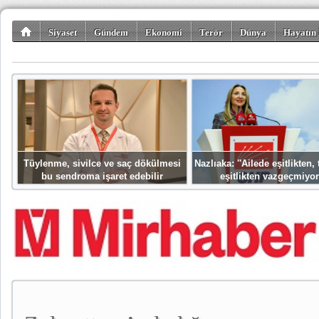
Siyaset
Gündem
Ekonomi
Terör
Dünya
Hayatın 
Kültür-Sanat
Bilim-Teknoloji
Gezi-Turizm
Spor
Misafir K
Tüylenme, sivilce ve saç dökülmesi
Nazlıaka: ''Ailede eşitlikten
bu sendroma işaret edebilir
eşitlikten vazgeçmiyor