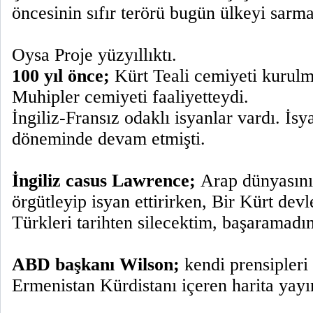
öncesinin sıfır terörü bugün ülkeyi sar
Oysa Proje yüzyıllıktı.
100 yıl önce;
Kürt Teali cemiyeti kurulmu
Muhipler cemiyeti faaliyetteydi.
İngiliz-Fransız odaklı isyanlar vardı. İs
döneminde devam etmişti.
İngiliz casus Lawrence;
Arap dünyasını
örgütleyip isyan ettirirken, Bir Kürt dev
Türkleri tarihten silecektim, başaramadım
ABD başkanı Wilson;
kendi prensipleri
Ermenistan Kürdistanı içeren harita yayı