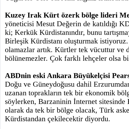
Kuzey Irak Kürt özerk bölge lideri Me
yöneticisi Mesut Değerin de katıldığı K
ki; Kerkük Kürdistanındır, bunu tartışm
Birleşik Kürdistanı oluşturmak istiyoruz
olamazlar artık. Kürtler tek vücuttur ve 
bölünemezler. Çok farklı lehçeler olsa bil
ABDnin eski Ankara Büyükelçisi Pear
Doğu ve Güneydoğusu dahil Erzurumdan
uzanan toprakların tek bir ekonomik bölg
söylerken, Barzaninin İnternet sitesinde 
olarak da tek bir bölge olacak, Türk aske
Kürdistandan çekilecektir diyordu.