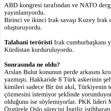
ABD kongresi tarafından ve NATO dergi
yayınlanıyordu.
Birinci ve ikinci Irak savaşı Kuzey Irak 
oluşturuyordu.
Talabani teröristi
Irak cumhurbaşkanı y
Kürdistan kurduruluyordu.
Sonrasında ne oldu?
Arslan Bulut konunun perde arkasını kro
yazmıştı. Hakkaride 8 Türk askerinin şeh
kimileri sadece Bir üst akıl, Türkiyenin
çözmesini istemiyor şeklinde yorumluyor
olduğunu ise söylemiyorlar. PKK lideri 
Özgürele Oslo sürecini İngiliz istihbaratı