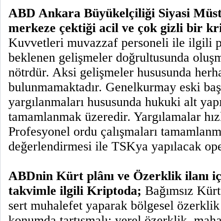
ABD Ankara Büyükelçiliği Siyasi Müs
merkeze çektiği acil ve çok gizli bir kr
Kuvvetleri muvazzaf personeli ile ilgili 
beklenen gelişmeler doğrultusunda oluşma
nötrdür. Aksi gelişmeler hususunda herh
bulunmamaktadır. Genelkurmay eski baş
yargılanmaları hususunda hukuki alt yapı 
tamamlanmak üzeredir. Yargılamalar hızl
Profesyonel ordu çalışmaları tamamlanm
değerlendirmesi ile TSKya yapılacak ope
ABDnin Kürt plânı ve Özerklik ilanı içi
takvimle ilgili Kriptoda;
Bağımsız Kürt 
sert muhalefet yaparak bölgesel özerklik
konumda tartışmalı; yerel özerklik, mahal