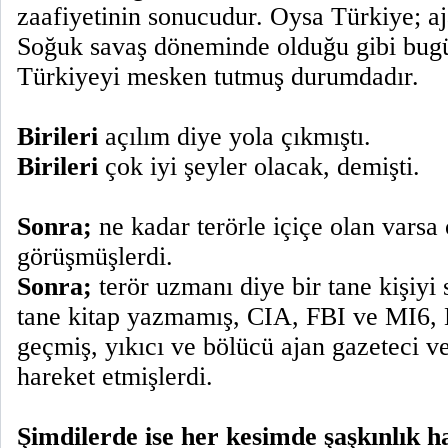
zaafiyetinin sonucudur. Oysa Türkiye; aja
Soğuk savaş döneminde olduğu gibi bugü
Türkiyeyi mesken tutmuş durumdadır.
Birileri
açılım diye yola çıkmıştı.
Birileri
çok iyi şeyler olacak, demişti.
Sonra;
ne kadar terörle içiçe olan varsa 
görüşmüşlerdi.
Sonra;
terör uzmanı diye bir tane kişiyi
tane kitap yazmamış, CIA, FBI ve MI6,
geçmiş, yıkıcı ve bölücü ajan gazeteci 
hareket etmişlerdi.
Şimdilerde ise her kesimde şaşkınlık h