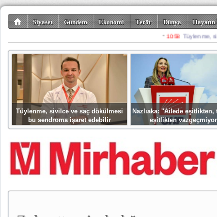
Siyaset
Gündem
Ekonomi
Terör
Dünya
Hayatın 
Kültür-Sanat
Bilim-Teknoloji
Gezi-Turizm
Spor
Misafir K
Tüylenme, sivilce ve saç dökülmesi
Nazlıaka: ''Ailede eşitlikten
bu sendroma işaret edebilir
eşitlikten vazgeçmiyor