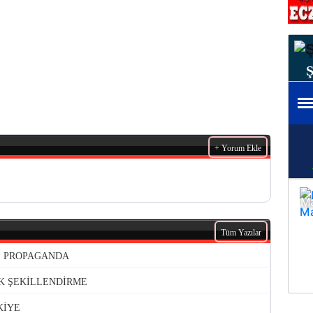
+ Yorum Ekle
Tüm Yazılar
VE PROPAGANDA
K ŞEKİLLENDİRME
KİYE