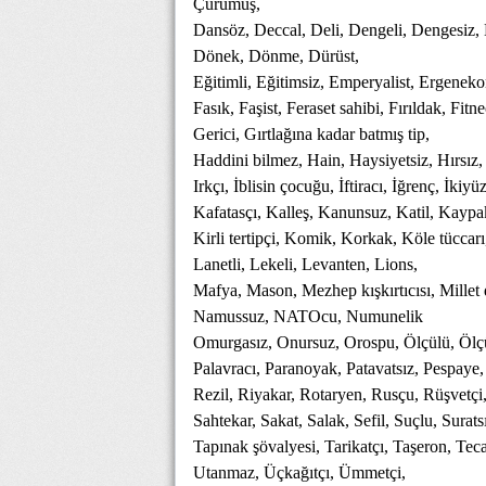
Çürümüş,
Dansöz, Deccal, Deli, Dengeli, Dengesiz,
Dönek, Dönme, Dürüst,
Eğitimli, Eğitimsiz, Emperyalist, Ergeneko
Fasık, Faşist, Feraset sahibi, Fırıldak, Fitne
Gerici, Gırtlağına kadar batmış tip,
Haddini bilmez, Hain, Haysiyetsiz, Hırsız
Irkçı, İblisin çocuğu, İftiracı, İğrenç, İkiy
Kafatasçı, Kalleş, Kanunsuz, Katil, Kaypak
Kirli tertipçi, Komik, Korkak, Köle tücca
Lanetli, Lekeli, Levanten, Lions,
Mafya, Mason, Mezhep kışkırtıcısı, Millet
Namussuz, NATOcu, Numunelik
Omurgasız, Onursuz, Orospu, Ölçülü, Ölç
Palavracı, Paranoyak, Patavatsız, Pespaye,
Rezil, Riyakar, Rotaryen, Rusçu, Rüşvetçi
Sahtekar, Sakat, Salak, Sefil, Suçlu, Suratsı
Tapınak şövalyesi, Tarikatçı, Taşeron, Tecav
Utanmaz, Üçkağıtçı, Ümmetçi,