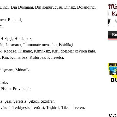
 Dinci, Din Düşmanı, Din sömürücüsü, Dinsiz, Dolandırıcı,
ncu, Epilepsi,
ci,
En
, Hizipçi, Hokkabaz,
üzlü, İstismarcı, İllumunate mensubu, İşbirlikçi
, Kepaze, Kıskanç, Kimliksiz, Kirli dolaplar çeviren kafa,
rı, Kör, Kumarbaz, Küfürbaz, Küreselci,
 düşmanı, Münafık,
üsüz,
 Pişkin, Provakatör,
,
z, Şaşı, Şerefsiz, Şikeci, Şizofren,
üzcü, Terbiyesiz, Terörist, Teşhirci, Tiksinti veren,