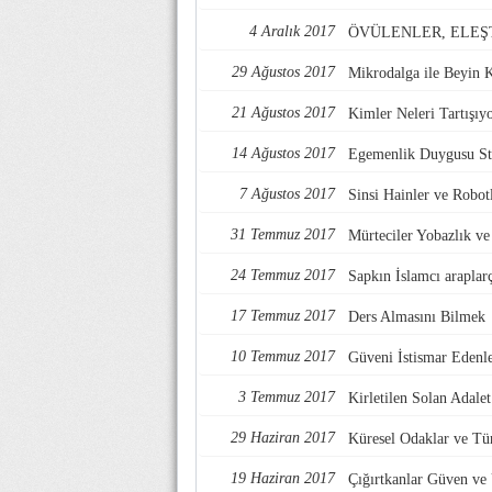
4 Aralık 2017
ÖVÜLENLER, ELEŞ
29 Ağustos 2017
Mikrodalga ile Beyin 
21 Ağustos 2017
Kimler Neleri Tartışıy
14 Ağustos 2017
Egemenlik Duygusu Str
7 Ağustos 2017
Sinsi Hainler ve Robotl
31 Temmuz 2017
Mürteciler Yobazlık v
24 Temmuz 2017
Sapkın İslamcı araplarç
17 Temmuz 2017
Ders Almasını Bilmek
10 Temmuz 2017
Güveni İstismar Edenl
3 Temmuz 2017
Kirletilen Solan Adalet
29 Haziran 2017
Küresel Odaklar ve Tü
19 Haziran 2017
Çığırtkanlar Güven ve