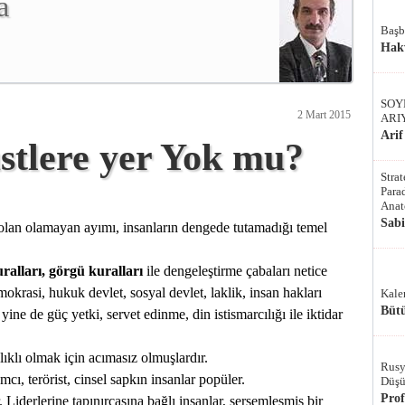
a
Başb
Hak
SOY
2 Mart 2015
ARI
Arif
stlere yer Yok mu?
Stra
Parad
Anat
Sab
olan olamayan ayımı, insanların dengede tutamadığı temel
ralları, görgü kuralları
ile dengeleştirme çabaları netice
okrasi, hukuk devlet, sosyal devlet, laklik, insan hakları
Kale
Bütü
ne de güç yetki, servet edinme, din istismarcılığı ile iktidar
lıklı olmak için acımasız olmuşlardır.
Rusy
amcı, terörist, cinsel sapkın insanlar popüler.
Düşü
Pro
 Liderlerine tapınırcasına bağlı insanlar, sersemleşmiş bir