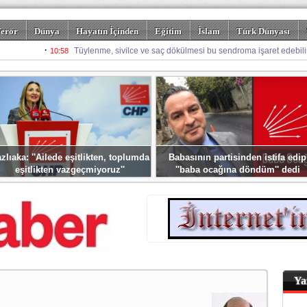
erör
Dünya
Hayatın İçinden
Eğitim
İslam
Türk Dünyası
rizm
Spor
Misafir Kalem
Foto Galeriler
zlıaka: ''Ailede eşitlikten, toplumda
Babasının partisinden istifa edip
eşitlikten vazgeçmiyoruz''
''baba ocağına döndüm'' dedi
Ya