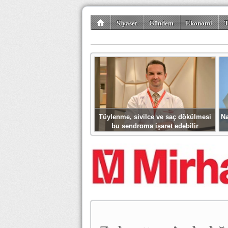
Siyaset
Gündem
Ekonomi
T
Kültür-Sanat
Bilim-Teknoloji
Gezi-Tu
Tüylenme, sivilce ve saç dökülmesi
Na
bu sendroma işaret edebilir