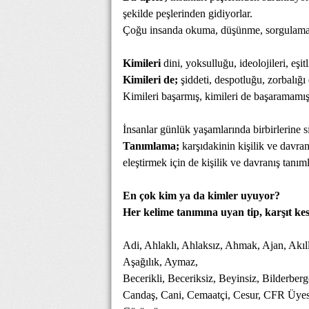
şekilde peşlerinden gidiyorlar.
Çoğu insanda okuma, düşünme, sorgulama
Kimileri
dini, yoksulluğu, ideolojileri, eş
Kimileri de;
şiddeti, despotluğu, zorbalığı 
Kimileri başarmış, kimileri de başaramamışt
İnsanlar günlük yaşamlarında birbirlerine sı
Tanımlama;
karşıdakinin kişilik ve davr
eleştirmek için de kişilik ve davranış tanıml
En çok kim ya da kimler uyuyor?
Her kelime tanımına uyan tip, karşıt ke
Adi, Ahlaklı, Ahlaksız, Ahmak, Ajan, Akıll
Aşağılık, Aymaz,
Becerikli, Beceriksiz, Beyinsiz, Bilderbe
Candaş, Cani, Cemaatçi, Cesur, CFR Üyesi,