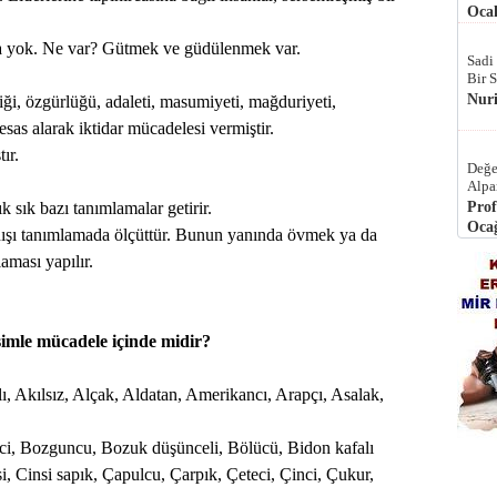
Ocak
 yok. Ne var? Gütmek ve güdülenmek var.
Sadi
Bir 
Nur
itliği, özgürlüğü, adaleti, masumiyeti, mağduriyeti,
esas alarak iktidar mücadelesi vermiştir.
ır.
Değe
Alpa
k sık bazı tanımlamalar getirir.
Prof
Ocağ
anışı tanımlamada ölçüttür. Bunun yanında övmek ya da
aması yapılır.
simle mücadele içinde midir?
ı, Akılsız, Alçak, Aldatan, Amerikancı, Arapçı, Asalak,
rgci, Bozguncu, Bozuk düşünceli, Bölücü, Bidon kafalı
 Cinsi sapık, Çapulcu, Çarpık, Çeteci, Çinci, Çukur,