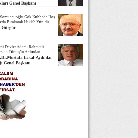
ları Genel Başkanı
 Somuncuoğlu Gök Kubbede Hoş
Seda Bırakarak Hakk'a Yürüdü
i Gürgür
rli Devlet Adamı Rahmetli
rslan Türkeş'in Ardından
.Dr.Mustafa Erkal-Aydınlar
ı Genel Başkanı