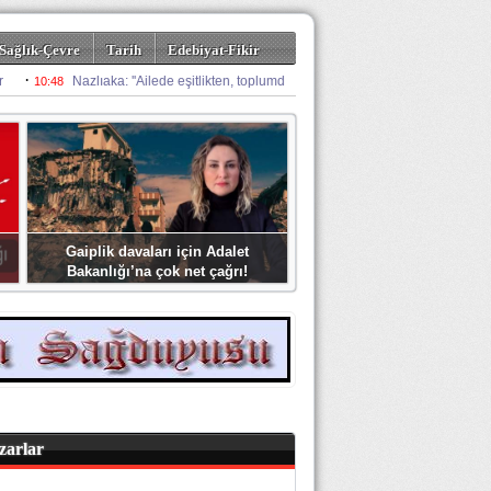
Sağlık-Çevre
Tarih
Edebiyat-Fikir
Gaiplik davaları için Adalet
Bakanlığı’na çok net çağrı!
zarlar