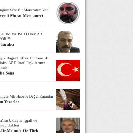
uğum Size Bir Maruzatım Var!
verdi Murat Merdamert
KIRIM VAHŞETİ DAMAR
YOR!!!
 Tarakcı
tejik Bağımlılık ve Diplomatik
oks: ABD-İsrail İlişkilerinin
omisi
iha Sena
miyle Mir Haber'e Değer Katanlar
n Yazarlar
a'nın Ukrayna işgali ve
ndürdükleri
f.Dr.Mehmet Öz Türk