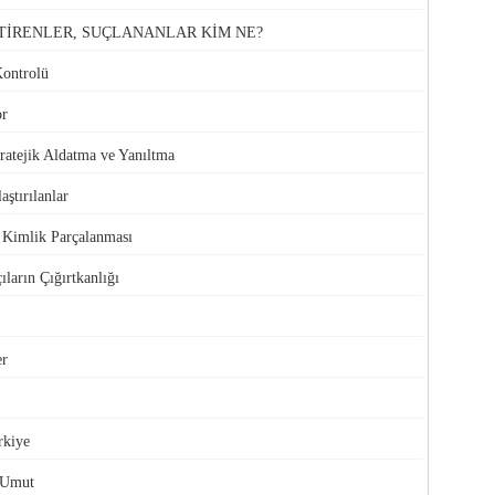
TİRENLER, SUÇLANANLAR KİM NE?
Kontrolü
or
atejik Aldatma ve Yanıltma
aştırılanlar
e Kimlik Parçalanması
ıların Çığırtkanlığı
er
rkiye
 Umut