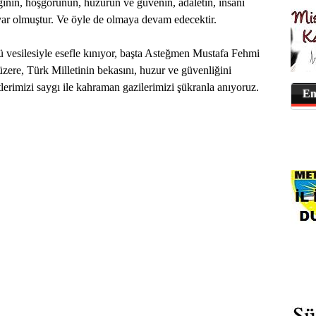
inin, hoşgörünün, huzurun ve güvenin, adaletin, insani
var olmuştur. Ve öyle de olmaya devam edecektir.
mü vesilesiyle esefle kınıyor, başta Asteğmen Mustafa Fehmi
ere, Türk Milletinin bekasını, huzur ve güvenliğini
tlerimizi saygı ile kahraman gazilerimizi şükranla anıyoruz.
En