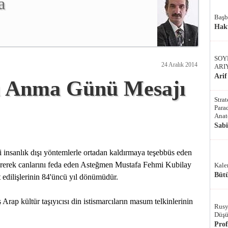
a
Başb
Hak
SOY
24 Aralık 2014
ARI
Arif
'ı Anma Günü Mesajı
Stra
Parad
Anat
Sab
ni insanlık dışı yöntemlerle ortadan kaldırmaya teşebbüs eden
stererek canlarını feda eden Asteğmen Mustafa Fehmi Kubilay
Kale
Bütü
t edilişlerinin 84'üncü yıl dönümüdür.
Arap kültür taşıyıcısı din istismarcıların masum telkinlerinin
Rusy
Düşü
Pro