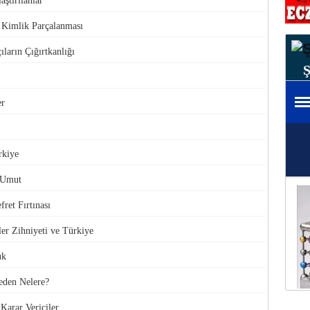
aştırılanlar
e Kimlik Parçalanması
ıların Çığırtkanlığı
er
rkiye
 Umut
ret Fırtınası
ler Zihniyeti ve Türkiye
uk
den Nelere?
Karar Vericiler