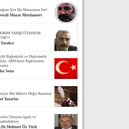
uğum Size Bir Maruzatım Var!
verdi Murat Merdamert
KIRIM VAHŞETİ DAMAR
YOR!!!
 Tarakcı
tejik Bağımlılık ve Diplomatik
oks: ABD-İsrail İlişkilerinin
omisi
iha Sena
miyle Mir Haber'e Değer Katanlar
n Yazarlar
a'nın Ukrayna işgali ve
ndürdükleri
f.Dr.Mehmet Öz Türk