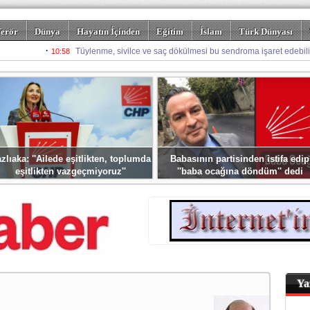
erör
Dünya
Hayatın İçinden
Eğitim
İslam
Türk Dünyası
rizm
Spor
Misafir Kalem
Foto Galeriler
zlıaka: ''Ailede eşitlikten, toplumda
Babasının partisinden istifa edip
eşitlikten vazgeçmiyoruz''
''baba ocağına döndüm'' dedi
Ya