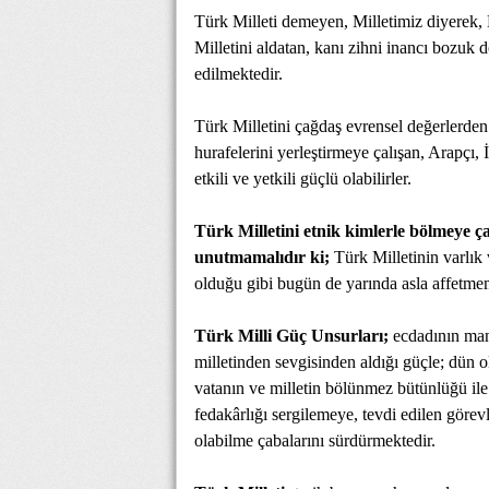
Türk Milleti demeyen, Milletimiz diyerek,
Milletini aldatan, kanı zihni inancı bozuk
edilmektedir.
Türk Milletini çağdaş evrensel değerlerden 
hurafelerini yerleştirmeye çalışan, Arapçı, İ
etkili ve yetkili güçlü olabilirler.
Türk Milletini etnik kimlerle bölmeye ça
unutmamalıdır ki;
Türk Milletinin varlık
olduğu gibi bugün de yarında asla affetmemi
Türk Milli Güç Unsurları;
ecdadının mane
milletinden sevgisinden aldığı güçle; dün o
vatanın ve milletin bölünmez bütünlüğü ile 
fedakârlığı sergilemeye, tevdi edilen görev
olabilme çabalarını sürdürmektedir.