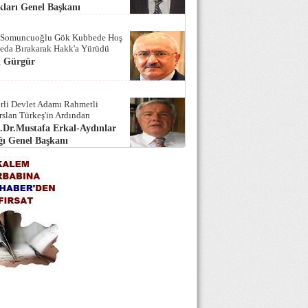
ları Genel Başkanı
 Somuncuoğlu Gök Kubbede Hoş
Seda Bırakarak Hakk'a Yürüdü
i Gürgür
rli Devlet Adamı Rahmetli
rslan Türkeş'in Ardından
.Dr.Mustafa Erkal-Aydınlar
ı Genel Başkanı