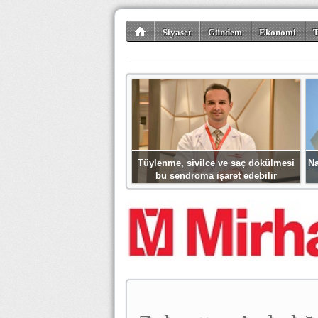
Siyaset
Gündem
Ekonomi
T
Kültür-Sanat
Bilim-Teknoloji
Gezi-Tu
Tüylenme, sivilce ve saç dökülmesi
Na
bu sendroma işaret edebilir