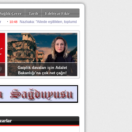
Sağlık-Çevre
Tarih
Edebiyat-Fikir
Gaiplik davaları için Adalet
Bakanlığı’na çok net çağrı!
zarlar