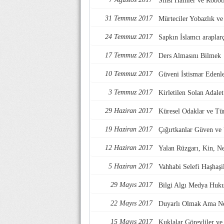
Sinsi Hainler ve Robotl
31 Temmuz 2017
Mürteciler Yobazlık v
24 Temmuz 2017
Sapkın İslamcı araplarç
17 Temmuz 2017
Ders Almasını Bilmek
10 Temmuz 2017
Güveni İstismar Edenl
3 Temmuz 2017
Kirletilen Solan Adalet
29 Haziran 2017
Küresel Odaklar ve Tü
19 Haziran 2017
Çığırtkanlar Güven ve
12 Haziran 2017
Yalan Rüzgarı, Kin, Nef
5 Haziran 2017
Vahhabi Selefi Haşhaşi
29 Mayıs 2017
Bilgi Algı Medya Huk
22 Mayıs 2017
Duyarlı Olmak Ama Ne
15 Mayıs 2017
Kuklalar Görevliler ve 