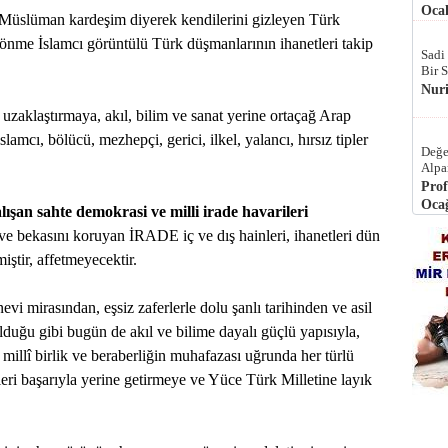
Ocak
 Müslüman kardeşim diyerek kendilerini gizleyen Türk
 dönme İslamcı görüntülü Türk düşmanlarının ihanetleri takip
Sadi
Bir 
Nur
uzaklaştırmaya, akıl, bilim ve sanat yerine ortaçağ Arap
slamcı, bölücü, mezhepçi, gerici, ilkel, yalancı, hırsız tipler
Değe
Alpa
Prof
Ocağ
lışan sahte demokrasi ve milli irade havarileri
 ve bekasını koruyan İRADE iç ve dış hainleri, ihanetleri dün
ştir, affetmeyecektir.
vi mirasından, eşsiz zaferlerle dolu şanlı tarihinden ve asil
lduğu gibi bugün de akıl ve bilime dayalı güçlü yapısıyla,
millî birlik ve beraberliğin muhafazası uğrunda her türlü
leri başarıyla yerine getirmeye ve Yüce Türk Milletine layık