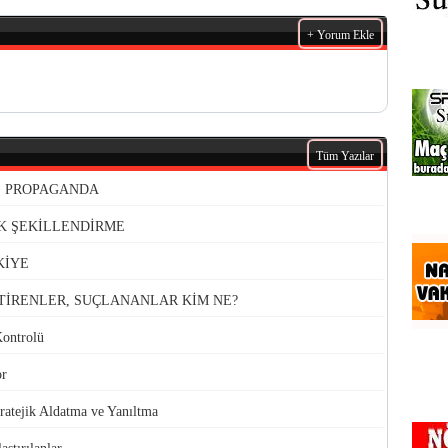
+ Yorum Ekle
Tüm Yazılar
VE PROPAGANDA
K ŞEKİLLENDİRME
KİYE
TİRENLER, SUÇLANANLAR KİM NE?
Kontrolü
or
atejik Aldatma ve Yanıltma