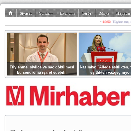
Siyaset
Gündem
Ekonomi
Terör
Dünya
Hayatın 
Kültür-Sanat
Bilim-Teknoloji
Gezi-Turizm
Spor
Misafir K
Tüylenme, sivilce ve saç dökülmesi
Nazlıaka: ''Ailede eşitlikten
bu sendroma işaret edebilir
eşitlikten vazgeçmiyor