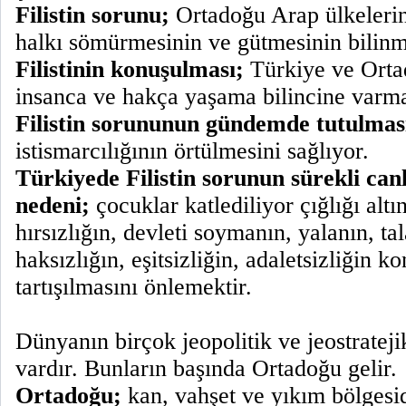
Filistin sorunu;
Ortadoğu Arap ülkelerin
halkı sömürmesinin ve gütmesinin bilinm
Filistinin konuşulması;
Türkiye ve Orta
insanca ve hakça yaşama bilincine varma
Filistin sorununun gündemde tutulmas
istismarcılığının örtülmesini sağlıyor.
Türkiyede Filistin sorunun sürekli can
nedeni;
çocuklar katlediliyor çığlığı altı
hırsızlığın, devleti soymanın, yalanın, t
haksızlığın, eşitsizliğin, adaletsizliğin k
tartışılmasını önlemektir.
Dünyanın birçok jeopolitik ve jeostratej
vardır. Bunların başında Ortadoğu gelir.
Ortadoğu;
kan, vahşet ve yıkım bölgesid