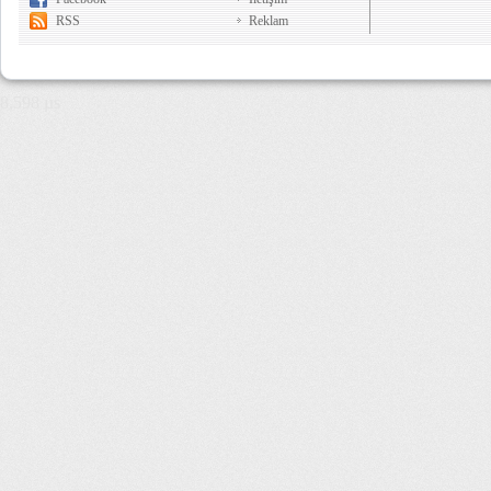
RSS
Reklam
8,598 µs