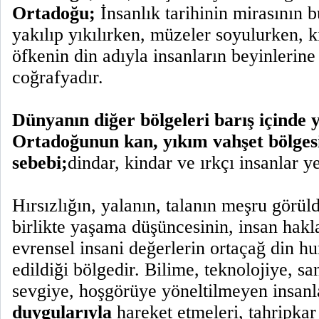
Ortadoğu;
İnsanlık tarihinin mirasının 
yakılıp yıkılırken, müzeler soyulurken, k
öfkenin din adıyla insanların beyinlerine y
coğrafyadır.
Dünyanın diğer bölgeleri barış içinde 
Ortadoğunun kan, yıkım vahşet bölges
sebebi;
dindar, kindar ve ırkçı insanlar ye
Hırsızlığın, yalanın, talanın meşru görül
birlikte yaşama düşüncesinin, insan haklar
evrensel insani değerlerin ortaçağ din hu
edildiği bölgedir. Bilime, teknolojiye, san
sevgiye, hoşgörüye yöneltilmeyen insan
duygularıyla
hareket etmeleri, tahripkar