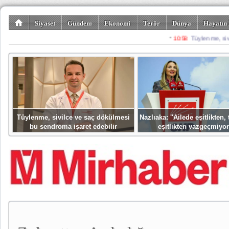
Siyaset
Gündem
Ekonomi
Terör
Dünya
Hayatın 
Kültür-Sanat
Bilim-Teknoloji
Gezi-Turizm
Spor
Misafir K
Tüylenme, sivilce ve saç dökülmesi
Nazlıaka: ''Ailede eşitlikten
bu sendroma işaret edebilir
eşitlikten vazgeçmiyor