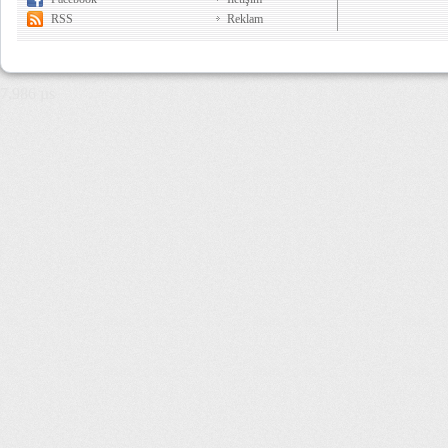
RSS
Reklam
7,986 µs