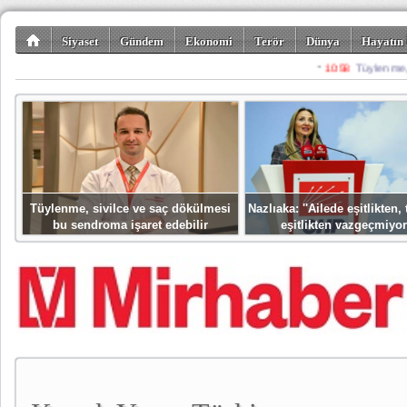
Siyaset
Gündem
Ekonomi
Terör
Dünya
Hayatın 
Kültür-Sanat
Bilim-Teknoloji
Gezi-Turizm
Spor
Misafir K
Tüylenme, sivilce ve saç dökülmesi
Nazlıaka: ''Ailede eşitlikten
bu sendroma işaret edebilir
eşitlikten vazgeçmiyor