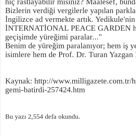
hiç rastlayabilir misiniz? Maalesef, bund
Bizlerin verdiği vergilerle yapılan parkl
İngilizce ad vermekte artık. Yedikule'ni
İNTERNATİONAL PEACE GARDEN he
geçişimde yüreğimi paralar..."
Benim de yüreğim paralanıyor; hem iş y
isimlere hem de Prof. Dr. Turan Yazgan
Kaynak: http://www.milligazete.com.tr/hab
gemi-batirdi-257424.htm
Bu yazı 2,554 defa okundu.