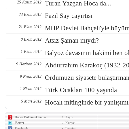
Turan Yazgan Hoca da...
25 Kasım 2012
Fazıl Say cayırtısı
23 Ekim 2012
MHP Devlet Bahçeli'yle büyü
21 Ekim 2012
Atsız Şaman mıydı?
8 Ekim 2012
Balyoz davasının hakimi ben ol
1 Ekim 2012
Abdurrahim Karakoç (1932-2
9 Haziran 2012
Ordumuzu siyasete bulaştırma
9 Nisan 2012
Türk Ocakları 100 yaşında
1 Nisan 2012
Hocalı mitinginde bir yanlışımı
5 Mart 2012
Haber Bülteni eklentisi
Arşiv
Twitter
Künye
Facebook
İletişim