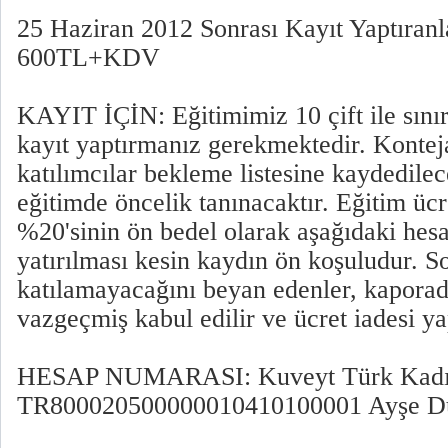
25 Haziran 2012 Sonrası Kayıt Yaptıranla
600TL+KDV
KAYIT İÇİN: Eğitimimiz 10 çift ile sını
kayıt yaptırmanız gerekmektedir. Kontej
katılımcılar bekleme listesine kaydedilec
eğitimde öncelik tanınacaktır. Eğitim ücr
%20'sinin ön bedel olarak aşağıdaki hes
yatırılması kesin kaydın ön koşuludur. S
katılamayacağını beyan edenler, kapora
vazgeçmiş kabul edilir ve ücret iadesi y
HESAP NUMARASI: Kuveyt Türk Kadı
TR800020500000010410100001 Ayşe 