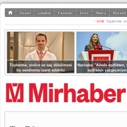
Siyaset
Gündem
Ekonomi
Terör
Dünya
Hayatın 
Kültür-Sanat
Bilim-Teknoloji
Gezi-Turizm
Spor
Misafir K
Tüylenme, sivilce ve saç dökülmesi
Nazlıaka: ''Ailede eşitlikten
bu sendroma işaret edebilir
eşitlikten vazgeçmiyor