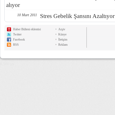
alıyor
Stres Gebelik Şansını Azaltıyor
10 Mart 2011
Haber Bülteni eklentisi
Arşiv
Twitter
Künye
Facebook
İletişim
RSS
Reklam
8,560 µs