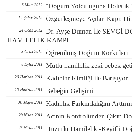
''Doğum Yolculuğuna Holistik 
8 Mart 2012
Özgürleşmeye Açılan Kapı: Hi
14 Şubat 2012
Dr. Ayşe Duman İle SEVGİ 
24 Ocak 2012
HAMİLELİK KAMPI
Öğrenilmiş Doğum Korkuları
8 Ocak 2012
Mutlu hamilelik zeki bebek geti
8 Eylül 2011
Kadınlar Kimliği ile Barışıyor
20 Haziran 2011
Bebeğin Gelişimi
10 Haziran 2011
Kadınlık Farkındalığını Arttır
30 Mayıs 2011
Acının Kontrolünden Çıkın Do
29 Nisan 2011
Huzurlu Hamilelik -Keyifli D
25 Nisan 2011