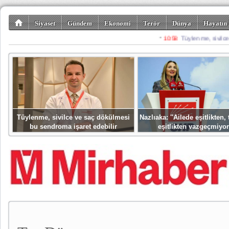
Siyaset
Gündem
Ekonomi
Terör
Dünya
Hayatın 
Kültür-Sanat
Bilim-Teknoloji
Gezi-Turizm
Spor
Misafir K
Tüylenme, sivilce ve saç dökülmesi
Nazlıaka: ''Ailede eşitlikten
bu sendroma işaret edebilir
eşitlikten vazgeçmiyor