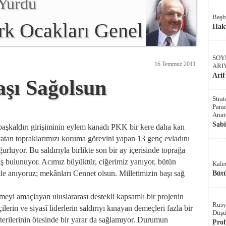
Yurdu
Başb
rk Ocakları Genel
Hak
SOY
16 Temmuz 2011
ARI
Arif
aşı Sağolsun
Stra
Parad
Anat
Sab
 başkaldırı girişiminin eylem kanadı PKK bir kere daha kan
vatan topraklarımızı koruma görevini yapan 13 genç evladını
luyor. Bu saldırıyla birlikte son bir ay içerisinde toprağa
mış bulunuyor. Acımız büyüktür, ciğerimiz yanıyor, bütün
Kale
le anıyoruz; mekânları Cennet olsun. Milletimizin başı sağ
Bütü
ölmeyi amaçlayan uluslararası destekli kapsamlı bir projenin
Rusy
çilerin ve siyasî liderlerin saldırıyı kınayan demeçleri fazla bir
Düşü
sterilerinin ötesinde bir yarar da sağlamıyor. Durumun
Pro