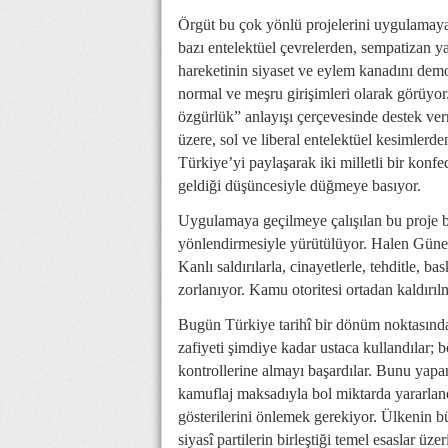
Örgüt bu çok yönlü projelerini uygulamaya 
bazı entelektüel çevrelerden, sempatizan y
hareketinin siyaset ve eylem kanadını demo
normal ve meşru girişimleri olarak görüyor.
özgürlük” anlayışı çerçevesinde destek ver
üzere, sol ve liberal entelektüel kesimlerde
Türkiye’yi paylaşarak iki milletli bir konf
geldiği düşüncesiyle düğmeye basıyor.
Uygulamaya geçilmeye çalışılan bu proje büt
yönlendirmesiyle yürütülüyor. Halen Güney
Kanlı saldırılarla, cinayetlerle, tehditle, 
zorlanıyor. Kamu otoritesi ortadan kaldırılm
Bugün Türkiye tarihî bir dönüm noktasında
zafiyeti şimdiye kadar ustaca kullandılar; b
kontrollerine almayı başardılar. Bunu yapa
kamuflaj maksadıyla bol miktarda yararland
gösterilerini önlemek gerekiyor. Ülkenin b
siyasî partilerin birleştiği temel esaslar ü