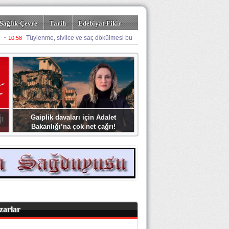
Sağlık-Çevre
Tarih
Edebiyat-Fikir
Gaiplik davaları için Adalet
Bakanlığı’na çok net çağrı!
zarlar