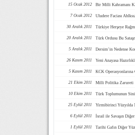
15 Ocak 2012
Bir Milli Kahramanı Ka
7 Ocak 2012
Uludere Faciası Ahlksız
30 Aralık 2011
Türkiye Herşeye Rağm
20 Aralık 2011
Türk Ordusu Bu Sataşm
5 Aralık 2011
Dersim’in Nedense Ko
26 Kasım 2011
Yeni Anayasa Hazırlıkl
5 Kasım 2011
KCK Operasyonlarına G
21 Ekim 2011
Milli Politika Zarureti
10 Ekim 2011
Türk Toplumunun Sini
25 Eylül 2011
Yirmibirinci Yüzyılda 
6 Eylül 2011
İsrail ile Savaşın Diğe
1 Eylül 2011
Tarihi Gafın Diğer Yü