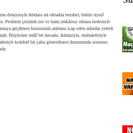
u dolayısıyla iktidara ait olmakla beraber, bütün siyasî
tır. Problem çözümü zor ve hatta imkânsız olması nedeniyle
amaya geçilmesi hususunda atılması icap eden adımlar yeterli
ir. Böylesine millî bir davada, iktidarıyla, muhalefetiyle
mleriyle kolektif bir çaba gösterilmesi durumunda sorunun
dır.