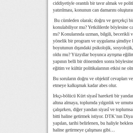
ciddiyetiyle orantılı bir tavır almak ve pol
yatırılması, konunun can damarını oluşturan
Bu cümleden olarak; doğru ve gerçekçi bir
konulabiliyor mu? Yetkililerde böylesine c
mı? Konularında uzman, bilgili, becerikli v
yönelik bir program ve uygulama şimdiye 
boyutunun dışındaki psikolojik, sosyolojik,
oldu mu? Yüzyıllar boyunca ayrışma eğili
yapının belli bir dönemden sonra böylesine
eğitim ve kültür politikalarının etkisi ne ol
Bu soruların doğru ve objektif cevapları v
etmeye kalkışmak kadar abes olur.
Irkçı-bölücü Kürt siyasî hareketi bir yand
altına almaya, toplumda yılgınlık ve umutsu
çalışırken, diğer yandan siyasî ve toplums
bitti haline getirmek istiyor. DTK’nın Diyar
yapılan, tarihi belirlenen, bu haliyle bek
haline getirmeye çalışması gibi…