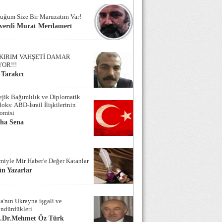
uğum Size Bir Maruzatım Var!
verdi Murat Merdamert
KIRIM VAHŞETİ DAMAR
YOR!!!
 Tarakcı
tejik Bağımlılık ve Diplomatik
oks: ABD-İsrail İlişkilerinin
omisi
iha Sena
miyle Mir Haber'e Değer Katanlar
n Yazarlar
a'nın Ukrayna işgali ve
ndürdükleri
f.Dr.Mehmet Öz Türk