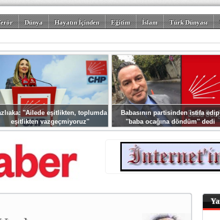
erör
Dünya
Hayatın İçinden
Eğitim
İslam
Türk Dünyası
rizm
Spor
Misafir Kalem
Foto Galeriler
zlıaka: ''Ailede eşitlikten, toplumda
Babasının partisinden istifa edip
eşitlikten vazgeçmiyoruz''
''baba ocağına döndüm'' dedi
Ya