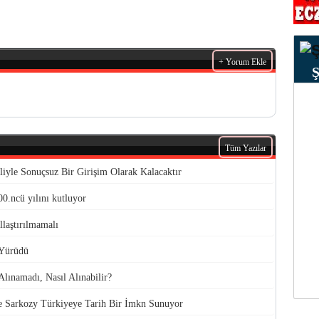
+ Yorum Ekle
Tüm Yazılar
iyle Sonuçsuz Bir Girişim Olarak Kalacaktır
00.ncü yılını kutluyor
llaştırılmamalı
 Yürüdü
lınamadı, Nasıl Alınabilir?
e Sarkozy Türkiyeye Tarih Bir İmkn Sunuyor