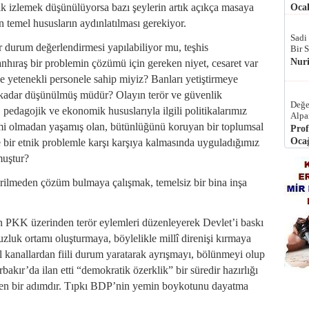
itik izlemek düşünülüyorsa bazı şeylerin artık açıkça masaya
Ocak
 temel hususların aydınlatılması gerekiyor.
Sadi
 durum değerlendirmesi yapılabiliyor mu, teşhis
Bir 
Nur
anhıraş bir problemin çözümü için gereken niyet, cesaret var
e yetenekli personele sahip miyiz? Banları yetiştirmeye
kadar düşünülmüş müdür? Olayın terör ve güvenlik
Değe
 pedagojik ve ekonomik hususlarıyla ilgili politikalarımız
Alpa
mi olmadan yaşamış olan, bütünlüğünü koruyan bir toplumsal
Prof
Ocağ
 bir etnik problemle karşı karşıya kalmasında uyguladığımız
muştur?
erilmeden çözüm bulmaya çalışmak, temelsiz bir bina inşa
an PKK üzerinden terör eylemleri düzenleyerek Devlet’i baskı
zluk ortamı oluşturmaya, böylelikle millî direnişi kırmaya
al kanallardan fiili durum yaratarak ayrışmayı, bölünmeyi olup
bakır’da ilan etti “demokratik özerklik” bir süredir hazırlığı
lenen bir adımdır. Tıpkı BDP’nin yemin boykotunu dayatma