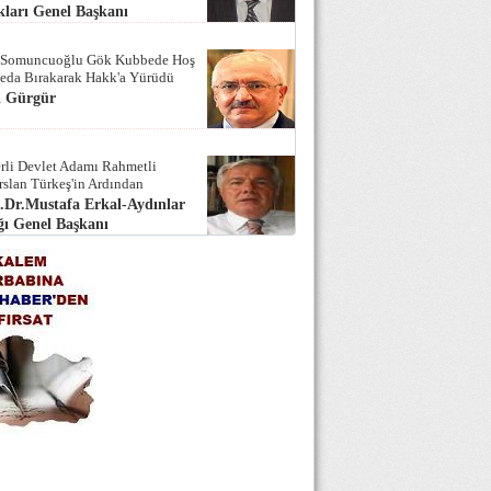
ları Genel Başkanı
 Somuncuoğlu Gök Kubbede Hoş
Seda Bırakarak Hakk'a Yürüdü
i Gürgür
rli Devlet Adamı Rahmetli
rslan Türkeş'in Ardından
.Dr.Mustafa Erkal-Aydınlar
ı Genel Başkanı