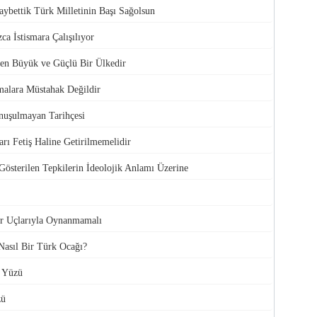
ybettik Türk Milletinin Başı Sağolsun
ca İstismara Çalışılıyor
en Büyük ve Güçlü Bir Ülkedir
alara Müstahak Değildir
nuşulmayan Tarihçesi
arı Fetiş Haline Getirilmemelidir
österilen Tepkilerin İdeolojik Anlamı Üzerine
r Uçlarıyla Oynanmamalı
Nasıl Bir Türk Ocağı?
r Yüzü
zü