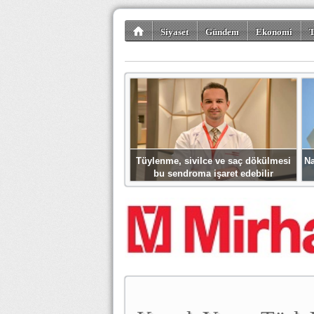
Siyaset
Gündem
Ekonomi
T
Kültür-Sanat
Bilim-Teknoloji
Gezi-Tu
Tüylenme, sivilce ve saç dökülmesi
Na
bu sendroma işaret edebilir