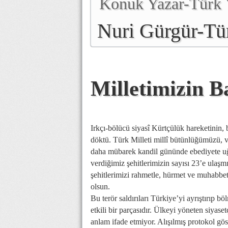
Konuk Yazar-Türk 
Nuri Gürgür-Tü
Başkanı
Milletimizin B
Irkçı-bölücü siyasî Kürtçülük hareketinin,
döktü. Türk Milleti millî bütünlüğümüzü, 
daha mübarek kandil gününde ebediyete uğur
verdiğimiz şehitlerimizin sayısı 23’e ulaş
şehitlerimizi rahmetle, hürmet ve muhabbet
olsun.
Bu terör saldırıları Türkiye’yi ayrıştırıp b
etkili bir parçasıdır. Ülkeyi yöneten siyaset
anlam ifade etmiyor. Alışılmış protokol gö