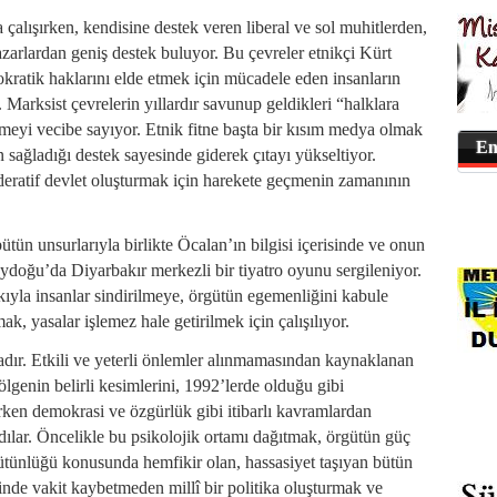
çalışırken, kendisine destek veren liberal ve sol muhitlerden,
azarlardan geniş destek buluyor. Bu çevreler etnikçi Kürt
kratik haklarını elde etmek için mücadele eden insanların
 Marksist çevrelerin yıllardır savunup geldikleri “halklara
meyi vecibe sayıyor. Etnik fitne başta bir kısım medya olmak
En
n sağladığı destek sayesinde giderek çıtayı yükseltiyor.
ederatif devlet oluşturmak için harekete geçmenin zamanının
ün unsurlarıyla birlikte Öcalan’ın bilgisi içerisinde ve onun
doğu’da Diyarbakır merkezli bir tiyatro oyunu sergileniyor.
baskıyla insanlar sindirilmeye, örgütün egemenliğini kabule
ak, yasalar işlemez hale getirilmek için çalışılıyor.
dır. Etkili ve yeterli önlemler alınmamasından kaynaklanan
ölgenin belirli kesimlerini, 1992’lerde olduğu gibi
rken demokrasi ve özgürlük gibi itibarlı kavramlardan
ılar. Öncelikle bu psikolojik ortamı dağıtmak, örgütün güç
ütünlüğü konusunda hemfikir olan, hassasiyet taşıyan bütün
zerinde vakit kaybetmeden millî bir politika oluşturmak ve