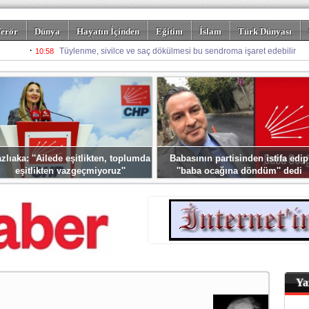
erör
Dünya
Hayatın İçinden
Eğitim
İslam
Türk Dünyası
rizm
Spor
Misafir Kalem
Foto Galeriler
zlıaka: ''Ailede eşitlikten, toplumda
Babasının partisinden istifa edip
eşitlikten vazgeçmiyoruz''
''baba ocağına döndüm'' dedi
Ya