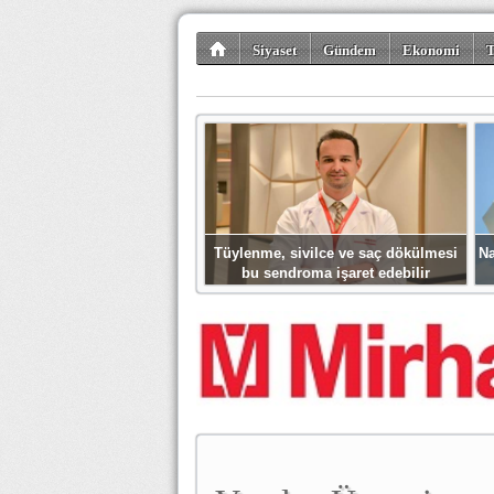
Siyaset
Gündem
Ekonomi
T
Kültür-Sanat
Bilim-Teknoloji
Gezi-Tu
Tüylenme, sivilce ve saç dökülmesi
Na
bu sendroma işaret edebilir