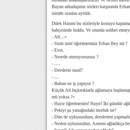
Bayan arkadaşının sözleri karşısında Erhan 
süratle oradan ayrıldı.
Dilek Hanım bu sözleriyle konuyu kapamad
bahçesinde buldu. Ve onunla sohbet etmey
- Ali…»
- Sizin sınıf öğretmeniniz Erhan Bey mi ?
- Evet.
- Nerede oturuyorsunuz ?
- ….
- Derslerin nasıl?
- ....
- Baban ne iş yapıyor ?
Küçük Ali hıçkırıklarla ağlamaya başlamışt
mü yoksa ?»
- Hayır öğretmenim! Hayır! İki gündür ağl
- Pekiyi şu yanağındaki morluk ne?
- Dün de uykusuzdum, derslerimi yapmadığ
- Neden uykusuzdun. Annem ağladıkça ben