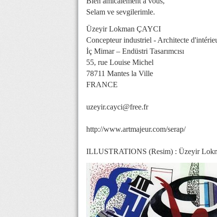
Bien amicalement à vous,
Selam ve sevgilerimle.
Üzeyir Lokman ÇAYCI
Concepteur industriel - Architecte d'intérie
İç Mimar – Endüstri Tasarımcısı
55, rue Louise Michel
78711 Mantes la Ville
FRANCE
uzeyir.cayci@free.fr
http://www.artmajeur.com/serap/
ILLUSTRATIONS (Resim) : Üzeyir Lo