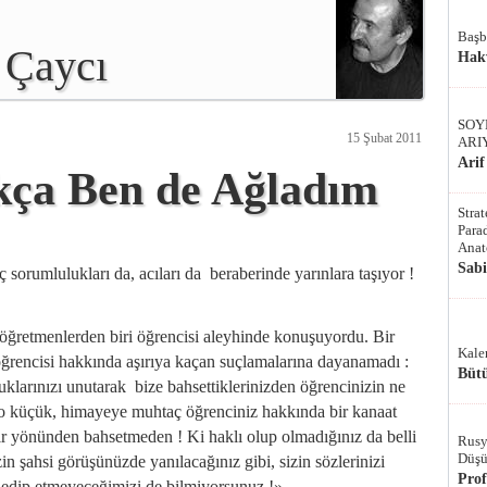
Başb
 Çaycı
Hak
SOY
15 Şubat 2011
ARI
Arif
ça Ben de Ağladım
Stra
Parad
Anat
Sab
sorumlulukları da, acıları da beraberinde yarınlara taşıyor !
öğretmenlerden biri öğrencisi aleyhinde konuşuyordu. Bir
Kale
ğrencisi hakkında aşırıya kaçan suçlamalarına dayanamadı :
Bütü
uklarınızı unutarak bize bahsettiklerinizden öğrencinizin ne
 o küçük, himayeye muhtaç öğrenciniz hakkında bir kanaat
ir yönünden bahsetmeden ! Ki haklı olup olmadığınız da belli
Rusy
Düşü
in şahsi görüşünüzde yanılacağınız gibi, sizin sözlerinizi
Pro
 edip etmeyeceğimizi de bilmiyorsunuz !»