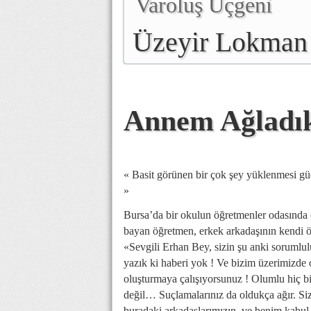
Varoluş Üçgeni
Üzeyir Lokman
Annem Ağladık
« Basit görünen bir çok şey yüklenmesi güç 
»
Bursa’da bir okulun öğretmenler odasında 
bayan öğretmen, erkek arkadaşının kendi ö
«Sevgili Erhan Bey, sizin şu anki sorumlul
yazık ki haberi yok ! Ve bizim üzerimizde
oluşturmaya çalışıyorsunuz ! Olumlu hiç b
değil… Suçlamalarınız da oldukça ağır. Siz
buradaki arkadaşlarımızın ve benim kabul