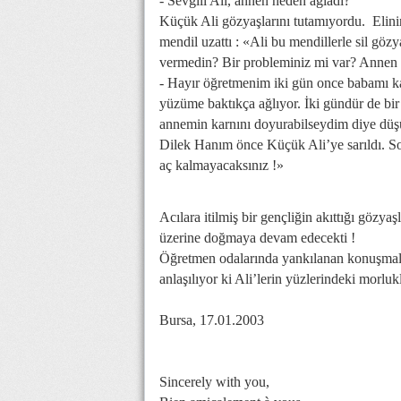
- Sevgili Ali, annen neden ağladı?
Küçük Ali gözyaşlarını tutamıyordu. Elinin
mendil uzattı : «Ali bu mendillerle sil gözy
vermedin? Bir probleminiz mi var? Annen 
- Hayır öğretmenim iki gün once babamı 
yüzüme baktıkça ağlıyor. İki gündür de 
annemin karnını doyurabilseydim diye dü
Dilek Hanım önce Küçük Ali’ye sarıldı. So
aç kalmayacaksınız !»
Acılara itilmiş bir gençliğin akıttığı gözya
üzerine doğmaya devam edecekti !
Öğretmen odalarında yankılanan konuşmalar
anlaşılıyor ki Ali’lerin yüzlerindeki morluk
Bursa, 17.01.2003
Sincerely with you,