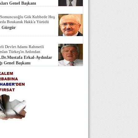
ları Genel Başkanı
 Somuncuoğlu Gök Kubbede Hoş
Seda Bırakarak Hakk'a Yürüdü
i Gürgür
rli Devlet Adamı Rahmetli
rslan Türkeş'in Ardından
.Dr.Mustafa Erkal-Aydınlar
ı Genel Başkanı