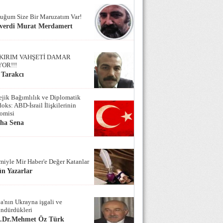
uğum Size Bir Maruzatım Var!
verdi Murat Merdamert
KIRIM VAHŞETİ DAMAR
YOR!!!
 Tarakcı
tejik Bağımlılık ve Diplomatik
oks: ABD-İsrail İlişkilerinin
omisi
iha Sena
miyle Mir Haber'e Değer Katanlar
n Yazarlar
a'nın Ukrayna işgali ve
ndürdükleri
f.Dr.Mehmet Öz Türk