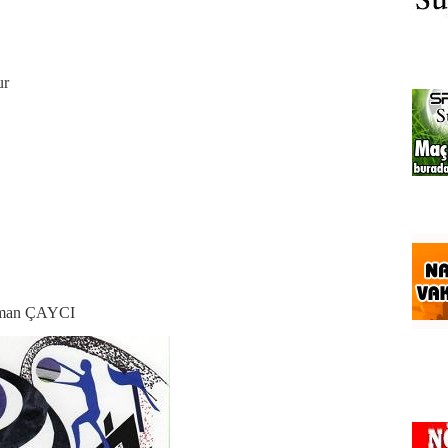
ur
kman ÇAYCI