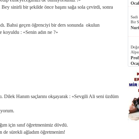
Ocak
Bey sinirli bir şekilde önce başını sağa sola çevirdi, sonra
Sadi
Bir 
ı. Bahsi geçen öğrenciyi bir ders sonunda okulun
Nur
e koyuldu : «Senin adın ne ?»
Değe
Alpa
Prof
Ocağ
ı. Dilek Hanım saçlarını okşayarak : «Sevgili Ali seni üzdüm
ıyorum.
ım için sınıf öğretmenimiz dövdü.
 de sürekli ağladım öğretmenim!