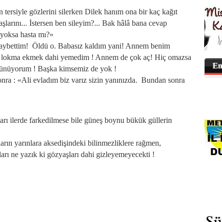
 tersiyle gözlerini silerken Dilek hanım ona bir kaç kağıt
aşlarını... İstersen ben sileyim?... Bak hâlâ bana cevap
yoksa hasta mı?»
kaybettim! Öldü o. Babasız kaldım yani! Annem benim
bir lokma ekmek dahi yemedim ! Annem de çok aç! Hiç omazsa
En
şünüyorum ! Başka kimsemiz de yok !
nra : «Ali evladım biz varız sizin yanınızda. Bundan sonra
şları ilerde farkedilmese bile güneş boynu bükük güllerin
ın yarınlara aksedişindeki bilinmezliklere rağmen,
ları ne yazık ki gözyaşları dahi gizleyemeyecekti !