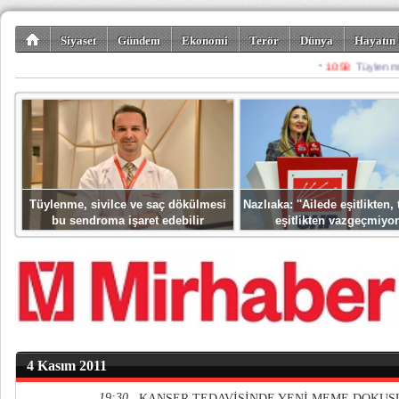
Siyaset
Gündem
Ekonomi
Terör
Dünya
Hayatın 
Kültür-Sanat
Bilim-Teknoloji
Gezi-Turizm
Spor
Misafir K
Tüylenme, sivilce ve saç dökülmesi
Nazlıaka: ''Ailede eşitlikten
bu sendroma işaret edebilir
eşitlikten vazgeçmiyor
4 Kasım 2011
19:30
KANSER TEDAVİSİNDE YENİ MEME DOKUS