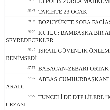
13 POLİS ZORLA MAHKEM
18:56
TARİHTE 23 OCAK
18:48
BOZÜYÜK'TE SOBA FACİAS
18:34
KUTLU: BAMBAŞKA BİR 
18:22
SEYREDECEKLER
İSRAİL GÜVENLİK ÖNLEM
18:12
BENİMSEDİ
BABACAN-ZEBARİ ORTAK 
17:55
ABBAS CUMHURBAŞKANI 
17:42
ARADI
TUNCELİ'DE DTP'LİLERE ''
17:22
CEZASI