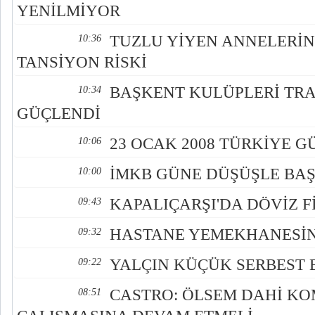
YENİLMİYOR
TUZLU YİYEN ANNELERİ
10:36
TANSİYON RİSKİ
BAŞKENT KULÜPLERİ TR
10:34
GÜÇLENDİ
23 OCAK 2008 TÜRKİYE 
10:06
İMKB GÜNE DÜŞÜŞLE BA
10:00
KAPALIÇARŞI'DA DÖVİZ F
09:43
HASTANE YEMEKHANESİN
09:32
YALÇIN KÜÇÜK SERBEST 
09:22
CASTRO: ÖLSEM DAHİ KO
08:51