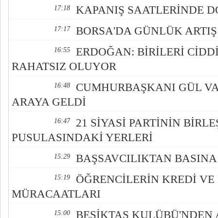
KAPANIŞ SAATLERİNDE DO
17:18
BORSA'DA GÜNLÜK ARTIŞ
17:17
ERDOĞAN: BİRİLERİ CİDD
16:55
RAHATSIZ OLUYOR
CUMHURBAŞKANI GÜL VA
16:48
ARAYA GELDİ
21 SİYASİ PARTİNİN BİRLE
16:47
PUSULASINDAKİ YERLERİ
BAŞSAVCILIKTAN BASINA 
15:29
ÖĞRENCİLERİN KREDİ VE
15:19
MÜRACAATLARI
BEŞİKTAŞ KULÜBÜ'NDEN
15:00