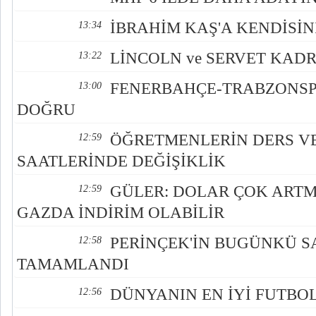
İBRAHİM KAŞ'A KENDİSİN
13:34
LİNCOLN ve SERVET KAD
13:22
FENERBAHÇE-TRABZONS
13:00
DOĞRU
ÖĞRETMENLERİN DERS VE
12:59
SAATLERİNDE DEĞİŞİKLİK
GÜLER: DOLAR ÇOK ART
12:59
GAZDA İNDİRİM OLABİLİR
PERİNÇEK'İN BUGÜNKÜ 
12:58
TAMAMLANDI
DÜNYANIN EN İYİ FUTBO
12:56