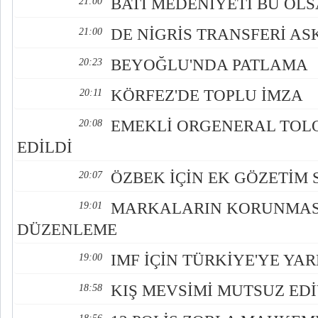
BATI MEDENİYETİ BU OL
21:00
DE NİGRİS TRANSFERİ AS
21:00
BEYOĞLU'NDA PATLAMA
20:23
KÖRFEZ'DE TOPLU İMZA
20:11
EMEKLİ ORGENERAL TOLO
20:08
EDİLDİ
ÖZBEK İÇİN EK GÖZETİM 
20:07
MARKALARIN KORUNMAS
19:01
DÜZENLEME
IMF İÇİN TÜRKİYE'YE YA
19:00
KIŞ MEVSİMİ MUTSUZ ED
18:58