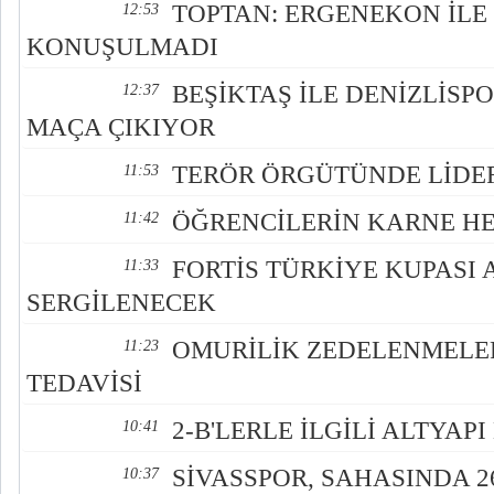
TOPTAN: ERGENEKON İLE 
12:53
KONUŞULMADI
BEŞİKTAŞ İLE DENİZLİSPO
12:37
MAÇA ÇIKIYOR
TERÖR ÖRGÜTÜNDE LİDE
11:53
ÖĞRENCİLERİN KARNE H
11:42
FORTİS TÜRKİYE KUPASI 
11:33
SERGİLENECEK
OMURİLİK ZEDELENMELE
11:23
TEDAVİSİ
2-B'LERLE İLGİLİ ALTYAP
10:41
SİVASSPOR, SAHASINDA 
10:37