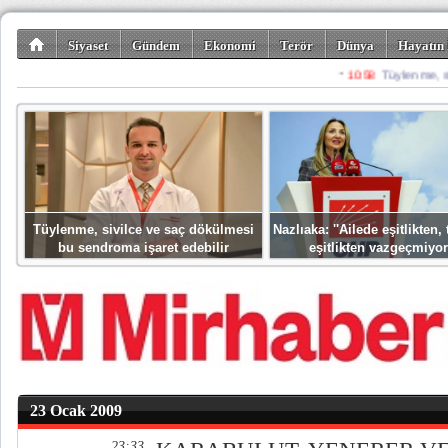
Siyaset
Gündem
Ekonomi
Terör
Dünya
Hayatın 
Kültür-Sanat
Bilim-Teknoloji
Gezi-Turizm
Spor
Misafir K
Tüylenme, sivilce ve saç dökülmesi
Nazlıaka: ''Ailede eşitlikten
bu sendroma işaret edebilir
eşitlikten vazgeçmiyor
23 Ocak 2009
23:33