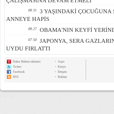
ÇALIŞMASINA DEVAM ETMELİ
3 YAŞINDAKİ ÇOCUĞUNA 
08:31
ANNEYE HAPİS
OBAMA'NIN KEYFİ YERİN
08:27
JAPONYA, SERA GAZLARIN
07:50
UYDU FIRLATTI
Haber Bülteni eklentisi
Arşiv
Twitter
Künye
Facebook
İletişim
RSS
Reklam
8,407 µs