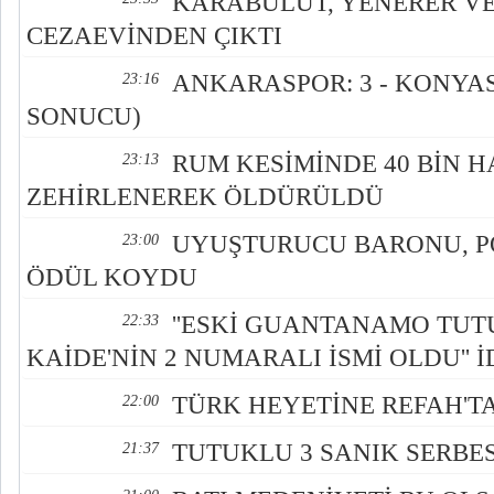
KARABULUT, YENERER V
CEZAEVİNDEN ÇIKTI
ANKARASPOR: 3 - KONYAS
23:16
SONUCU)
RUM KESİMİNDE 40 BİN 
23:13
ZEHİRLENEREK ÖLDÜRÜLDÜ
UYUŞTURUCU BARONU, PO
23:00
ÖDÜL KOYDU
''ESKİ GUANTANAMO TUT
22:33
KAİDE'NİN 2 NUMARALI İSMİ OLDU'' İ
TÜRK HEYETİNE REFAH'TA
22:00
TUTUKLU 3 SANIK SERBES
21:37