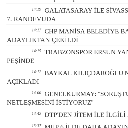
GALATASARAY İLE SİVASS
14:19
7. RANDEVUDA
CHP MANİSA BELEDİYE B
14:17
ADAYLIKTAN ÇEKİLDİ
TRABZONSPOR ERSUN YAN
14:15
PEŞİNDE
BAYKAL KILIÇDAROĞLU'
14:12
AÇIKLADI
GENELKURMAY: ''SORUŞ
14:00
NETLEŞMESİNİ İSTİYORUZ''
DTP'DEN JİTEM İLE İLGİL
13:42
MHP 6 İLDE DAHA ADAYIN
13:37