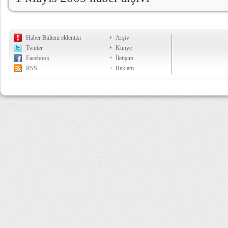
Haber Bülteni eklentisi
Arşiv
Twitter
Künye
Facebook
İletişim
RSS
Reklam
4,076 µs