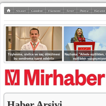
Siyaset
Gündem
Ekonomi
Terör
Dünya
Hayatın 
Kültür-Sanat
Bilim-Teknoloji
Gezi-Turizm
Spor
Misafir K
Tüylenme, sivilce ve saç dökülmesi
Nazlıaka: ''Ailede eşitlikten
bu sendroma işaret edebilir
eşitlikten vazgeçmiyor
Haber Arşivi