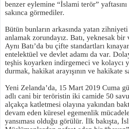
benzer eylemine “İslami terör” yaftasını 
sakınca görmediler.
Bütün bunların arkasında yatan zihniyeti 
anlamak zorundayız. Batı, yeknesak bir v
Aynı Batı’da bu çifte standartları kınaya
entelektüel ve devlet adamı da var. Dola
teşhis koyarken indirgemeci ve kolaycı 
durmak, hakikat arayışının ve hakikate sa
Yeni Zelanda’da, 15 Mart 2019 Cuma gü
adlı cani bir teröristin iki camide 50 s
alçakça katletmesi olayına yakından bak
devam eden küresel egemenlik mücadelesi
yansıması olduğu görülür. İlk bakışta, İ