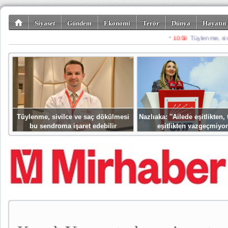
Siyaset
Gündem
Ekonomi
Terör
Dünya
Hayatın 
Kültür-Sanat
Bilim-Teknoloji
Gezi-Turizm
Spor
Misafir K
Tüylenme, sivilce ve saç dökülmesi
Nazlıaka: ''Ailede eşitlikten
bu sendroma işaret edebilir
eşitlikten vazgeçmiyor