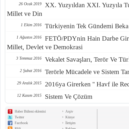
XX. Yuzyıldan XXI. Yuzyıla Tur
26 Ocak 2019
Millet ve Din
Türkiyenin Tek Gündemi Beka 
1 Ekim 2016
FETÖ/PDYnin Hain Darbe Giri
1 Ağustos 2016
Millet, Devlet ve Demokrasi
Vekalet Savaşları, Terör Ve Tü
3 Temmuz 2016
Terörle Mücadele ve Sistem Tar
2 Şubat 2016
2016ya Girerken '' Havf ile Re
29 Aralık 2015
Sistem Ve Çözüm
12 Kasım 2015
Haber Bülteni eklentisi
Arşiv
Twitter
Künye
Facebook
İletişim
RSS
Reklam