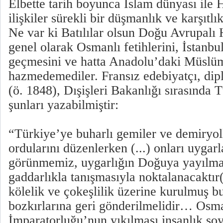
Elbette tarih boyunca İslam dünyası ile H
ilişkiler sürekli bir düşmanlık ve karşıtlı
Ne var ki Batılılar olsun Doğu Avrupalı H
genel olarak Osmanlı fetihlerini, İstanbu
geçmesini ve hatta Anadolu’daki Müslüm
hazmedemediler. Fransız edebiyatçı, di
(ö. 1848), Dışişleri Bakanlığı sırasında Tü
şunları yazabilmiştir:
“Türkiye’ye buharlı gemiler ve demiryol
ordularını düzenlerken (...) onları uygarl
görünmemiz, uygarlığın Doğuya yayılmas
gaddarlıkla tanışmasıyla noktalanacaktır(
kölelik ve çokeşlilik üzerine kurulmuş b
bozkırlarına geri gönderilmelidir… Osm
İmparatorluğu’nun yıkılması insanlık soyu