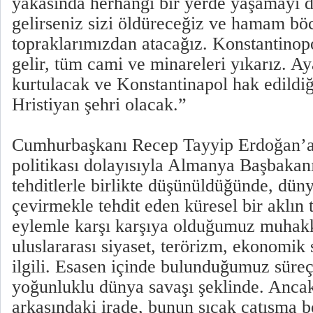
yakasında herhangi bir yerde yaşamayı 
gelirseniz sizi öldüreceğiz ve hamam böc
topraklarımızdan atacağız. Konstantinopo
gelir, tüm cami ve minareleri yıkarız. A
kurtulacak ve Konstantinapol hak edildiği
Hristiyan şehri olacak.”
Cumhurbaşkanı Recep Tayyip Erdoğan’a 
politikası dolayısıyla Almanya Başbakan
tehditlerle birlikte düşünüldüğünde, dü
çevirmekle tehdit eden küresel bir aklın 
eylemle karşı karşıya olduğumuz muhakk
uluslararası siyaset, terörizm, ekonomik 
ilgili. Esasen içinde bulunduğumuz süreç,
yoğunluklu dünya savaşı şeklinde. Anca
arkasındaki irade, bunun sıcak çatışma 