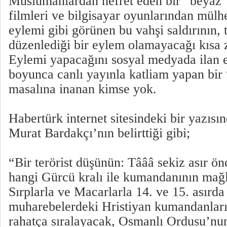
Müslümanlardan nefret eden bir “beyaz
filmleri ve bilgisayar oyunlarından mülh
eylemi gibi görünen bu vahşi saldırının, t
düzenlediği bir eylem olamayacağı kısa 
Eylemi yapacağını sosyal medyada ilan 
boyunca canlı yayınla katliam yapan bir 
masalına inanan kimse yok.
Habertürk internet sitesindeki bir yazıs
Murat Bardakçı’nın belirttiği gibi;
“Bir terörist düşünün: Tâââ sekiz asır ö
hangi Gürcü kralı ile kumandanının mağlû
Sırplarla ve Macarlarla 14. ve 15. asırd
muharebelerdeki Hristiyan kumandanların
rahatça sıralayacak, Osmanlı Ordusu’nu