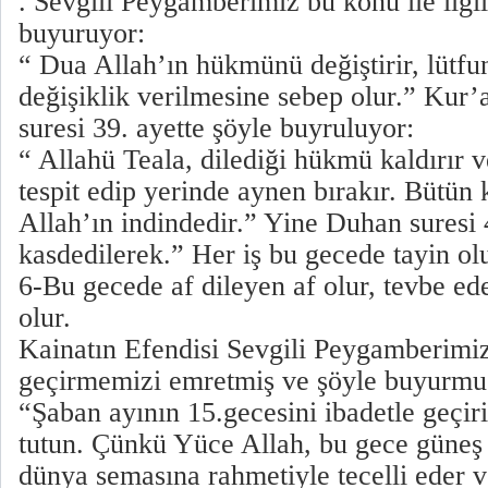
. Sevgili Peygamberimiz bu konu ile ilgil
buyuruyor:
“ Dua Allah’ın hükmünü değiştirir, lütfu
değişiklik verilmesine sebep olur.” Kur
suresi 39. ayette şöyle buyruluyor:
“ Allahü Teala, dilediği hükmü kaldırır v
tespit edip yerinde aynen bırakır. Bütün k
Allah’ın indindedir.” Yine Duhan suresi 
kasdedilerek.” Her iş bu gecede tayin ol
6-Bu gecede af dileyen af olur, tevbe ed
olur.
Kainatın Efendisi Sevgili Peygamberimiz
geçirmemizi emretmiş ve şöyle buyurmuş
“Şaban ayının 15.gecesini ibadetle geçi
tutun. Çünkü Yüce Allah, bu gece güne
dünya semasına rahmetiyle tecelli eder v