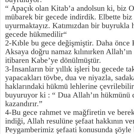
“ Apaçık olan Kitab’a andolsun ki, biz O
mübarek bir gecede indirdik. Elbette biz 
uyurmaktayız. Katımızdan bir buyrukla h
gecede hükmedilir“
2-Kıble bu gece değişmiştir. Daha önce 
Aksaya doğru namaz kılınırken Allah’ın
itibaren Kabe’ye dönülmüştür.
3-İnsanların bir yıllık işleri bu gecede ta
yapacakları tövbe, dua ve niyazla, sada
haklarındaki hükmü lehlerine çevrilebil
buyuruyor ki : “ Dua Allah’ın hükmünü d
kazandırır.”
4-Bu gece rahmet ve mağfiretin ve bere
indiği, Allah resulüne şefaat hakkının ver
Peygamberimiz şefaati konusunda şöyle