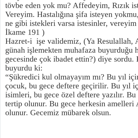
tövbe eden yok mu? Affedeyim, Rızık i
Vereyim. Hastalığına şifa isteyen yokmu
ne gibi istekleri varsa istesinler, vereyi
İkame 191 )
Hazret-i işe validemiz, (Ya Resulallah, A
günah işlemekten muhafaza buyurduğu h
gecesinde çok ibadet ettin?) diye sordu
buyurdu ki:
“Şükredici kul olmayayım mı? Bu yıl iç
çocuk, bu gece deftere geçirilir. Bu yıl i
isimleri, bu gece özel deftere yazılır. Bu
tertip olunur. Bu gece herkesin amelleri 
olunur. Gecemiz mübarek olsun.