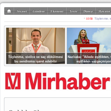
Siyaset
Gündem
Ekonomi
Terör
Dünya
Hayatın 
Kültür-Sanat
Bilim-Teknoloji
Gezi-Turizm
Spor
Misafir K
Tüylenme, sivilce ve saç dökülmesi
Nazlıaka: ''Ailede eşitlikten
bu sendroma işaret edebilir
eşitlikten vazgeçmiyor