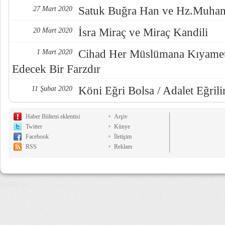
Satuk Buğra Han ve Hz.Muh
27 Mart 2020
İsra Miraç ve Miraç Kandili
20 Mart 2020
Cihad Her Müslümana Kıyame
1 Mart 2020
Edecek Bir Farzdır
Köni Eğri Bolsa / Adalet Eğril
11 Şubat 2020
Haber Bülteni eklentisi
Arşiv
Twitter
Künye
Facebook
İletişim
RSS
Reklam
6,498 µs