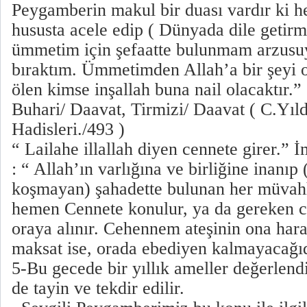
Peygamberin makul bir duası vardır ki 
hususta acele edip ( Dünyada dile getirm
ümmetim için şefaatte bulunmam arzusu
bıraktım. Ümmetimden Allah’a bir şeyi 
ölen kimse inşallah buna nail olacaktır.
Buhari/ Daavat, Tirmizi/ Daavat ( C.Yı
Hadisleri./493 )
“ Lailahe illallah diyen cennete girer.”
: “ Allah’ın varlığına ve birliğine inanıp 
koşmayan) şahadette bulunan her müvahh
hemen Cennete konulur, ya da gereken c
oraya alınır. Cehennem ateşinin ona har
maksat ise, orada ebediyen kalmayacağıd
5-Bu gecede bir yıllık ameller değerlendiri
de tayin ve tekdir edilir.