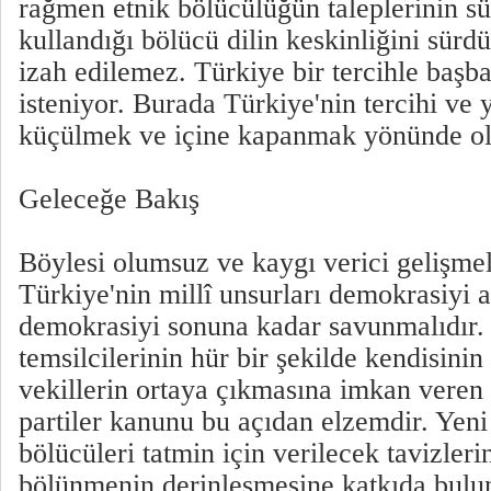
rağmen etnik bölücülüğün taleplerinin sü
kullandığı bölücü dilin keskinliğini sürd
izah edilemez. Türkiye bir tercihle başb
isteniyor. Burada Türkiye'nin tercihi ve 
küçülmek ve içine kapanmak yönünde ol
Geleceğe Bakış
Böylesi olumsuz ve kaygı verici gelişme
Türkiye'nin millî unsurları demokrasiy
demokrasiyi sonuna kadar savunmalıdır. 
temsilcilerinin hür bir şekilde kendisinin 
vekillerin ortaya çıkmasına imkan veren 
partiler kanunu bu açıdan elzemdir. Yen
bölücüleri tatmin için verilecek tavizler
bölünmenin derinleşmesine katkıda bulun