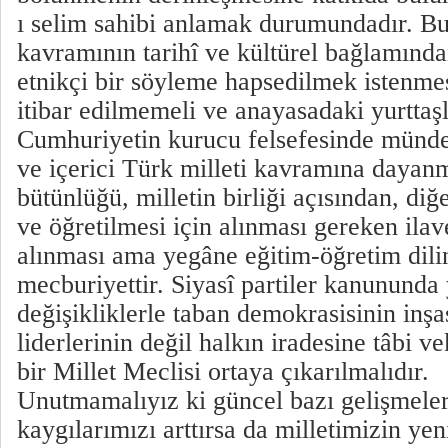
ı selim sahibi anlamak durumundadır. Bu
kavramının tarihî ve kültürel bağlamında
etnikçi bir söyleme hapsedilmek istenmes
itibar edilmemeli ve anayasadaki yurttaşl
Cumhuriyetin kurucu felsefesinde münde
ve içerici Türk milleti kavramına dayanm
bütünlüğü, milletin birliği açısından, diğ
ve öğretilmesi için alınması gereken ilav
alınması ama yegâne eğitim-öğretim dili
mecburiyettir. Siyasî partiler kanununda
değişikliklerle taban demokrasisinin inşas
liderlerinin değil halkın iradesine tâbi ve
bir Millet Meclisi ortaya çıkarılmalıdır.
Unutmamalıyız ki güncel bazı gelişmeler
kaygılarımızı arttırsa da milletimizin ye