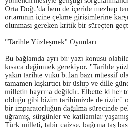
yönlendirmesiyle geliştiği sorgulanmalıd
Orta Doğu'da hem de içeride mezhep tem
ortamının içine çekme girişimlerine kar
olunması gereken kritik bir süreçten geçt
"Tarihle Yüzleşmek" Oyunları
Bu bağlamda ayrı bir yazı konusu olabil
kısaca değinmek gerekiyor. "Tarihle yüz
yakın tarihte vuku bulan bazı müessif ola
tamamen kışkırtıcı bir üslup ve dille gü
milletin hayrına değildir. Elbette ki her 
olduğu gibi bizim tarihimizde de üzücü o
bir imparatorluğun dağılma sürecinde pe
uğramış, sürgünler ve katliamlar yaşam
Türk milleti, tabir caizse, bağrına taş b