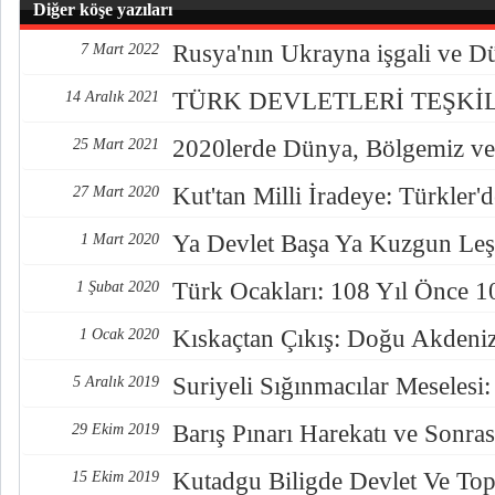
Diğer köşe yazıları
Rusya'nın Ukrayna işgali ve D
7 Mart 2022
TÜRK DEVLETLERİ TEŞKİ
14 Aralık 2021
2020lerde Dünya, Bölgemiz ve
25 Mart 2021
Kut'tan Milli İradeye: Türkler
27 Mart 2020
Ya Devlet Başa Ya Kuzgun Leş
1 Mart 2020
Türk Ocakları: 108 Yıl Önce 1
1 Şubat 2020
Kıskaçtan Çıkış: Doğu Akdeniz
1 Ocak 2020
Suriyeli Sığınmacılar Meselesi
5 Aralık 2019
Barış Pınarı Harekatı ve Sonras
29 Ekim 2019
Kutadgu Biligde Devlet Ve Top
15 Ekim 2019