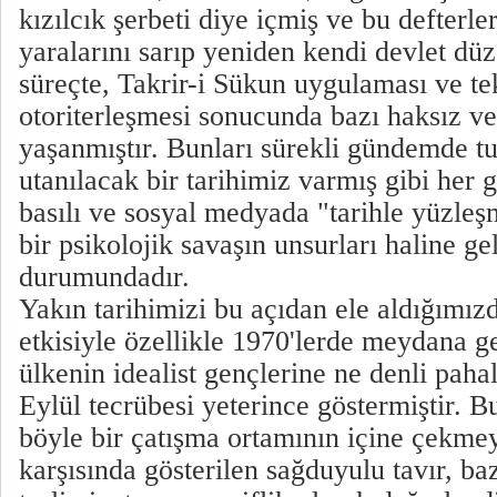
kızılcık şerbeti diye içmiş ve bu defterle
yaralarını sarıp yeniden kendi devlet dü
süreçte, Takrir-i Sükun uygulaması ve tek
otoriterleşmesi sonucunda bazı haksız ve
yaşanmıştır. Bunları sürekli gündemde tu
utanılacak bir tarihimiz varmış gibi her 
basılı ve sosyal medyada "tarihle yüzleş
bir psikolojik savaşın unsurları haline g
durumundadır.
Yakın tarihimizi bu açıdan ele aldığımı
etkisiyle özellikle 1970'lerde meydana g
ülkenin idealist gençlerine ne denli pah
Eylül tecrübesi yeterince göstermiştir. B
böyle bir çatışma ortamının içine çekmey
karşısında gösterilen sağduyulu tavır, ba