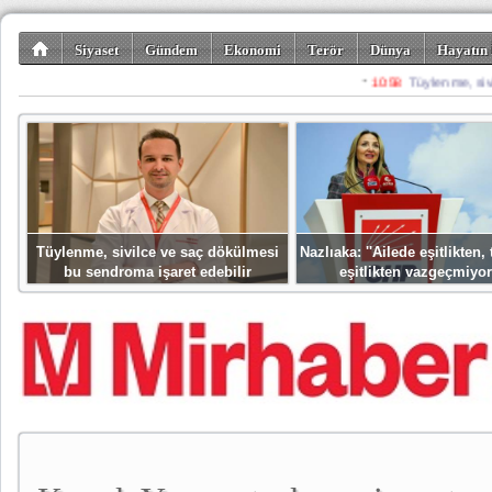
Siyaset
Gündem
Ekonomi
Terör
Dünya
Hayatın 
Kültür-Sanat
Bilim-Teknoloji
Gezi-Turizm
Spor
Misafir K
Tüylenme, sivilce ve saç dökülmesi
Nazlıaka: ''Ailede eşitlikten
bu sendroma işaret edebilir
eşitlikten vazgeçmiyor